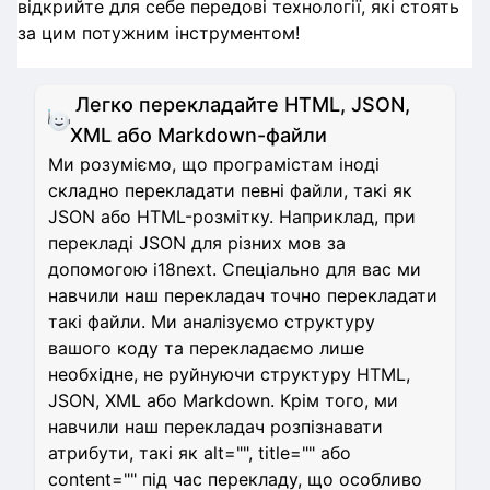
відкрийте для себе передові технології, які стоять
за цим потужним інструментом!
Легко перекладайте HTML, JSON,
XML або Markdown-файли
Ми розуміємо, що програмістам іноді
складно перекладати певні файли, такі як
JSON або HTML-розмітку. Наприклад, при
перекладі JSON для різних мов за
допомогою i18next. Спеціально для вас ми
навчили наш перекладач точно перекладати
такі файли. Ми аналізуємо структуру
вашого коду та перекладаємо лише
необхідне, не руйнуючи структуру HTML,
JSON, XML або Markdown. Крім того, ми
навчили наш перекладач розпізнавати
атрибути, такі як alt="", title="" або
content="" під час перекладу, що особливо