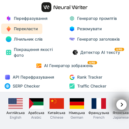
Перефразування
Генератор промптів
Перекласти
Резюмувати
Лічильник слів
Генератор заголовків
Покращення якості
UPD
Детектор AI тексту
фото
UPD
AI Генератор зображень
API Перефразування
Rank Tracker
SERP Checker
Traffic Checker
Англійська
Арабська
Китайська
Німецька
Французька
Японська
English
Arabic
Chinese
German
French
Japanese