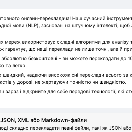
товного онлайн-перекладача! Наш сучасний інструмен
дної мови (NLP), засновані на штучному інтелекті, щоб
х мереж використовує складні алгоритми для аналізу т
ж гарантує, що наші переклади не лише точні, але й пр
 абсолютно безкоштовні – ви можете перекладати до 10
о та легко.
швидкий, надаючи високоякісні переклади всього за кі
кстів у дорозі, не жертвуючи точністю чи швидкістю.
 зараз і відкрийте для себе передові технології, які 
 JSON, XML або Markdown-файли
оді складно перекладати певні файли, такі як JSON аб