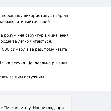
т перекладу використовує нейронні
 забезпечити найточніший та
а розуміння структури й значення
иродні та легко читаються.
 000 символів за раз, тому навіть
лька секунд. Це ідеальне рішення
стоять за цим потужним
о HTML-розмітку. Наприклад, при