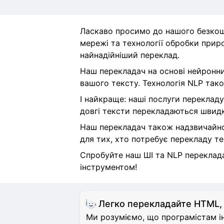
Ласкаво просимо до нашого безкош
мережі та технології обробки приро
найнадійніший переклад.
Наш перекладач на основі нейронни
вашого тексту. Технологія NLP тако
І найкраще: наші послуги перекладу
довгі тексти перекладаються швидк
Наш перекладач також надзвичайно 
для тих, хто потребує перекладу те
Спробуйте наш ШІ та NLP перекладач
інструментом!
Легко перекладайте HTML,
Ми розуміємо, що програмістам ін