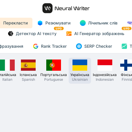
Перекласти
Резюмувати
Лічильник слів
UPD
UPD
Детектор AI тексту
AI Генератор зображень
Rank Tracker
фразування
SERP Checker
T
Італійська
Іспанська
Португальська
Українська
Індонезійська
Фінсь
Italian
Spanish
Portuguese
Ukrainian
Indonesian
Finnis