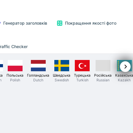
Генератор заголовків
Покращення якості фото
raffic Checker
ка
Польська
Голландська
Шведська
Турецька
Російська
Казахськ
h
Polish
Dutch
Swedish
Turkish
Russian
Kazakh