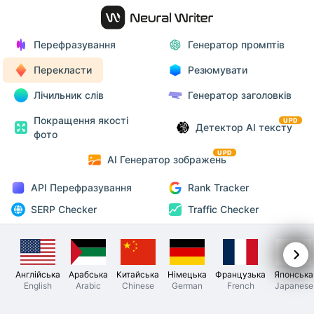
Перефразування
Генератор промптів
Перекласти
Резюмувати
Лічильник слів
Генератор заголовків
Покращення якості
UPD
Детектор AI тексту
фото
UPD
AI Генератор зображень
API Перефразування
Rank Tracker
SERP Checker
Traffic Checker
Англійська
Арабська
Китайська
Німецька
Французька
Японська
English
Arabic
Chinese
German
French
Japanese