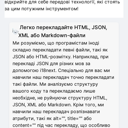
відкрийте для себе передові технології, які стоять
за цим потужним інструментом!
Легко перекладайте HTML, JSON,
XML або Markdown-файли
Ми розуміємо, що програмістам іноді
складно перекладати певні файли, такі як
JSON або HTML-розмітку. Наприклад, при
перекладі JSON для різних мов за
допомогою i18next. Спеціально для вас ми
навчили наш перекладач точно перекладати
такі файли. Ми аналізуємо структуру
вашого коду та перекладаємо лише
необхідне, не руйнуючи структуру HTML,
JSON, XML або Markdown. Крім того, ми
навчили наш перекладач розпізнавати
атрибути, такі як alt="", title="" або
content="" під час перекладу, що особливо