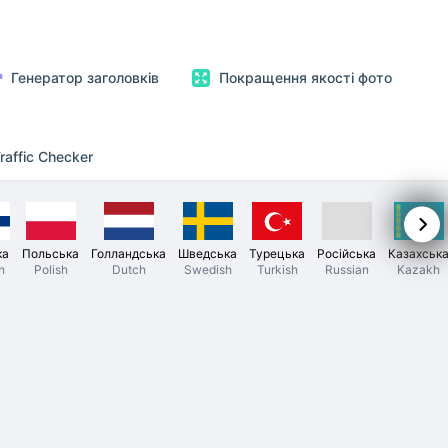
Генератор заголовків
Покращення якості фото
raffic Checker
ка
Польська
Голландська
Шведська
Турецька
Російська
Казахськ
h
Polish
Dutch
Swedish
Turkish
Russian
Kazakh