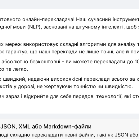
товного онлайн-перекладача! Наш сучасний інструмен
дної мови (NLP), засновані на штучному інтелекті, щоб
х мереж використовує складні алгоритми для аналізу т
ж гарантує, що наші переклади не лише точні, але й пр
 абсолютно безкоштовні – ви можете перекладати до 10
о та легко.
швидкий, надаючи високоякісні переклади всього за кі
кстів у дорозі, не жертвуючи точністю чи швидкістю.
 зараз і відкрийте для себе передові технології, які 
 JSON, XML або Markdown-файли
оді складно перекладати певні файли, такі як JSON аб