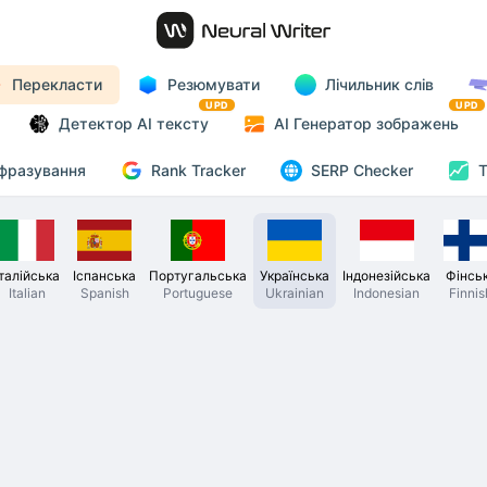
Перекласти
Резюмувати
Лічильник слів
UPD
UPD
Детектор AI тексту
AI Генератор зображень
Rank Tracker
фразування
SERP Checker
T
Італійська
Іспанська
Португальська
Українська
Індонезійська
Фінсь
Italian
Spanish
Portuguese
Ukrainian
Indonesian
Finnis