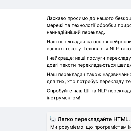
Ласкаво просимо до нашого безкош
мережі та технології обробки приро
найнадійніший переклад.
Наш перекладач на основі нейронни
вашого тексту. Технологія NLP тако
І найкраще: наші послуги перекладу
довгі тексти перекладаються швидк
Наш перекладач також надзвичайно 
для тих, хто потребує перекладу те
Спробуйте наш ШІ та NLP перекладач
інструментом!
Легко перекладайте HTML,
Ми розуміємо, що програмістам ін