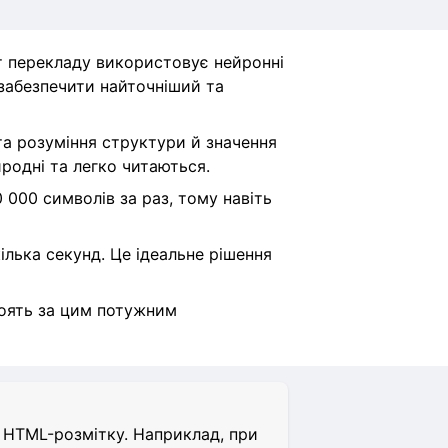
т перекладу використовує нейронні
 забезпечити найточніший та
а розуміння структури й значення
иродні та легко читаються.
 000 символів за раз, тому навіть
лька секунд. Це ідеальне рішення
стоять за цим потужним
о HTML-розмітку. Наприклад, при