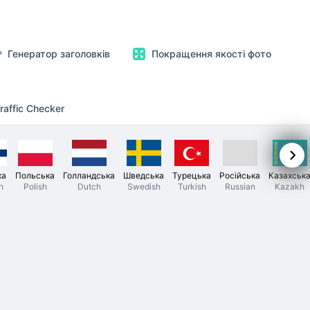
Генератор заголовків
Покращення якості фото
raffic Checker
ка
Польська
Голландська
Шведська
Турецька
Російська
Казахськ
h
Polish
Dutch
Swedish
Turkish
Russian
Kazakh