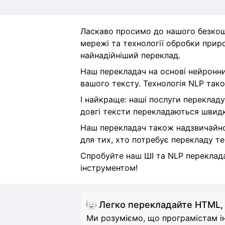
Ласкаво просимо до нашого безкош
мережі та технології обробки приро
найнадійніший переклад.
Наш перекладач на основі нейронни
вашого тексту. Технологія NLP тако
І найкраще: наші послуги перекладу
довгі тексти перекладаються швидк
Наш перекладач також надзвичайно 
для тих, хто потребує перекладу те
Спробуйте наш ШІ та NLP перекладач
інструментом!
Легко перекладайте HTML,
Ми розуміємо, що програмістам ін