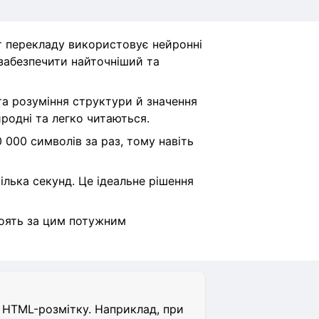
т перекладу використовує нейронні
 забезпечити найточніший та
а розуміння структури й значення
иродні та легко читаються.
 000 символів за раз, тому навіть
лька секунд. Це ідеальне рішення
стоять за цим потужним
о HTML-розмітку. Наприклад, при