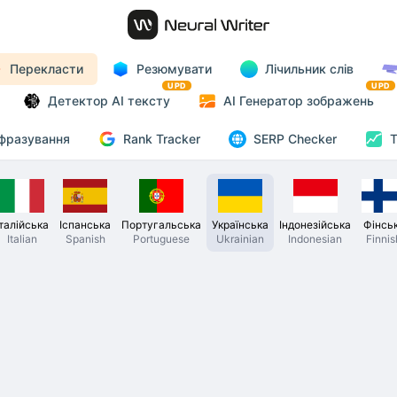
Перекласти
Резюмувати
Лічильник слів
UPD
UPD
Детектор AI тексту
AI Генератор зображень
Rank Tracker
фразування
SERP Checker
T
Італійська
Іспанська
Португальська
Українська
Індонезійська
Фінсь
Italian
Spanish
Portuguese
Ukrainian
Indonesian
Finnis