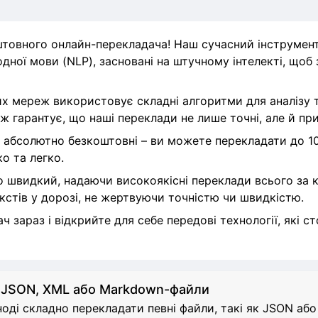
товного онлайн-перекладача! Наш сучасний інструмен
дної мови (NLP), засновані на штучному інтелекті, щоб
х мереж використовує складні алгоритми для аналізу т
ж гарантує, що наші переклади не лише точні, але й пр
 абсолютно безкоштовні – ви можете перекладати до 10
о та легко.
швидкий, надаючи високоякісні переклади всього за кі
кстів у дорозі, не жертвуючи точністю чи швидкістю.
 зараз і відкрийте для себе передові технології, які 
 JSON, XML або Markdown-файли
оді складно перекладати певні файли, такі як JSON аб