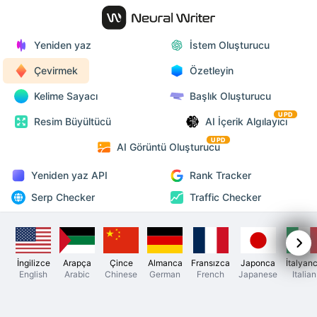
Yeniden yaz
İstem Oluşturucu
Çevirmek
Özetleyin
Kelime Sayacı
Başlık Oluşturucu
UPD
Resim Büyültücü
AI İçerik Algılayıcı
UPD
AI Görüntü Oluşturucu
Yeniden yaz API
Rank Tracker
Serp Checker
Traffic Checker
İngilizce
Arapça
Çince
Almanca
Fransızca
Japonca
İtalyan
English
Arabic
Chinese
German
French
Japanese
Italian