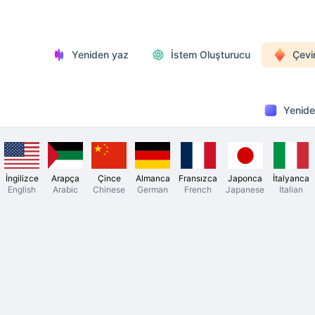
Yeniden yaz
İstem Oluşturucu
Çevi
Yenide
İngilizce
Arapça
Çince
Almanca
Fransızca
Japonca
İtalyanca
English
Arabic
Chinese
German
French
Japanese
Italian