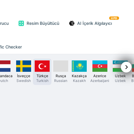
UPD
urucu
Resim Büyültücü
AI İçerik Algılayıcı
fic Checker
landaca
İsveççe
Türkçe
Rusça
Kazakça
Azerice
Uzbek
B
utch
Swedish
Turkish
Russian
Kazakh
Azerbaijani
Uzbek
B