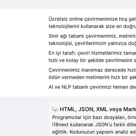
Ücretsiz online çevirmenimize hoş geld
teknolojilerini kullanarak size en doğru
Sinir ağı tabanlı çevirmenimiz, metnini
teknolojisi, çevirilerimizin yalnızca d
En iyi tarafı: çeviri hizmetlerimiz tam
hızlı ve kolay bir şekilde çevrilmesini s
Çevirmenimiz inanılmaz derecede hızlıd
ödün vermeden metinlerini hızlı bir şek
AI ve NLP tabanlı çevirimizi hemen den
HTML, JSON, XML veya Markdo
Programcılar için bazı dosyaları, ör
i18next kullanarak JSON'u farklı dille
eğittik. Kodunuzun yapısını analiz 