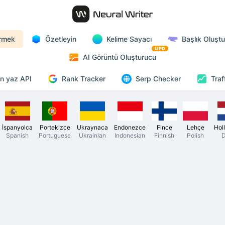
rmek
Özetleyin
Kelime Sayacı
Başlık Oluşt
UPD
AI Görüntü Oluşturucu
Rank Tracker
n yaz API
Serp Checker
Traf
İspanyolca
Portekizce
Ukraynaca
Endonezce
Fince
Lehçe
Hol
Spanish
Portuguese
Ukrainian
Indonesian
Finnish
Polish
D