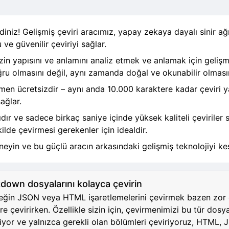
iniz! Gelişmiş çeviri aracımız, yapay zekaya dayalı sinir ağ
 ve güvenilir çeviriyi sağlar.
zin yapısını ve anlamını analiz etmek ve anlamak için gelişm
oğru olmasını değil, aynı zamanda doğal ve okunabilir olması
amen ücretsizdir – aynı anda 10.000 karaktere kadar çeviri y
ağlar.
ır ve sadece birkaç saniye içinde yüksek kaliteli çeviriler
ilde çevirmesi gerekenler için idealdir.
eyin ve bu güçlü aracın arkasındaki gelişmiş teknolojiyi ke
wn dosyalarını kolayca çevirin
neğin JSON veya HTML işaretlemelerini çevirmek bazen zor ol
re çevirirken. Özellikle sizin için, çevirmenimizi bu tür dosy
ediyor ve yalnızca gerekli olan bölümleri çeviriyoruz, HTM