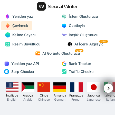
Yeniden yaz
İstem Oluşturucu
Çevirmek
Özetleyin
Kelime Sayacı
Başlık Oluşturucu
UPD
Resim Büyültücü
AI İçerik Algılayıcı
UPD
AI Görüntü Oluşturucu
Yeniden yaz API
Rank Tracker
Serp Checker
Traffic Checker
İngilizce
Arapça
Çince
Almanca
Fransızca
Japonca
İtalyan
English
Arabic
Chinese
German
French
Japanese
Italian