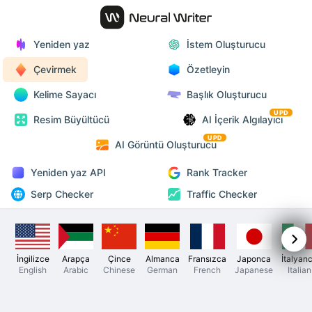
Yeniden yaz
İstem Oluşturucu
Çevirmek
Özetleyin
Kelime Sayacı
Başlık Oluşturucu
UPD
Resim Büyültücü
AI İçerik Algılayıcı
UPD
AI Görüntü Oluşturucu
Yeniden yaz API
Rank Tracker
Serp Checker
Traffic Checker
İngilizce
Arapça
Çince
Almanca
Fransızca
Japonca
İtalyan
English
Arabic
Chinese
German
French
Japanese
Italian