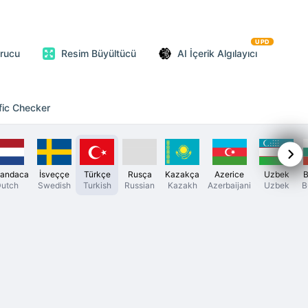
UPD
urucu
Resim Büyültücü
AI İçerik Algılayıcı
fic Checker
landaca
İsveççe
Türkçe
Rusça
Kazakça
Azerice
Uzbek
B
utch
Swedish
Turkish
Russian
Kazakh
Azerbaijani
Uzbek
B