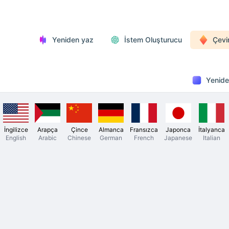
Yeniden yaz
İstem Oluşturucu
Çevi
Yenide
İngilizce
Arapça
Çince
Almanca
Fransızca
Japonca
İtalyanca
English
Arabic
Chinese
German
French
Japanese
Italian