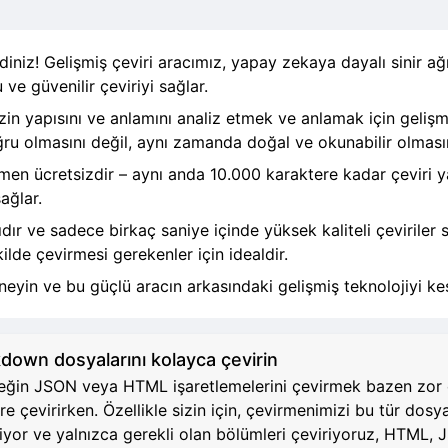
iniz! Gelişmiş çeviri aracımız, yapay zekaya dayalı sinir ağ
 ve güvenilir çeviriyi sağlar.
zin yapısını ve anlamını analiz etmek ve anlamak için gelişm
oğru olmasını değil, aynı zamanda doğal ve okunabilir olması
amen ücretsizdir – aynı anda 10.000 karaktere kadar çeviri y
ağlar.
ır ve sadece birkaç saniye içinde yüksek kaliteli çeviriler
ilde çevirmesi gerekenler için idealdir.
eyin ve bu güçlü aracın arkasındaki gelişmiş teknolojiyi ke
wn dosyalarını kolayca çevirin
neğin JSON veya HTML işaretlemelerini çevirmek bazen zor ol
re çevirirken. Özellikle sizin için, çevirmenimizi bu tür dosy
ediyor ve yalnızca gerekli olan bölümleri çeviriyoruz, HTM