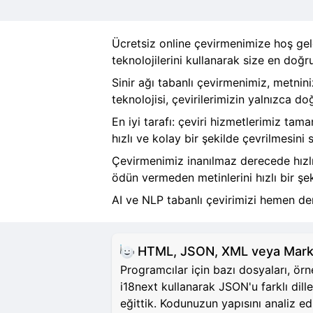
Ücretsiz online çevirmenimize hoş geld
teknolojilerini kullanarak size en doğru
Sinir ağı tabanlı çevirmenimiz, metnini
teknolojisi, çevirilerimizin yalnızca d
En iyi tarafı: çeviri hizmetlerimiz tam
hızlı ve kolay bir şekilde çevrilmesini s
Çevirmenimiz inanılmaz derecede hızlıd
ödün vermeden metinlerini hızlı bir şek
AI ve NLP tabanlı çevirimizi hemen den
HTML, JSON, XML veya Markdo
Programcılar için bazı dosyaları, ör
i18next kullanarak JSON'u farklı dille
eğittik. Kodunuzun yapısını analiz 