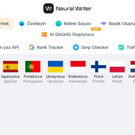
rmek
Özetleyin
Kelime Sayacı
Başlık Oluşt
UPD
AI Görüntü Oluşturucu
Rank Tracker
n yaz API
Serp Checker
Traf
İspanyolca
Portekizce
Ukraynaca
Endonezce
Fince
Lehçe
Hol
Spanish
Portuguese
Ukrainian
Indonesian
Finnish
Polish
D