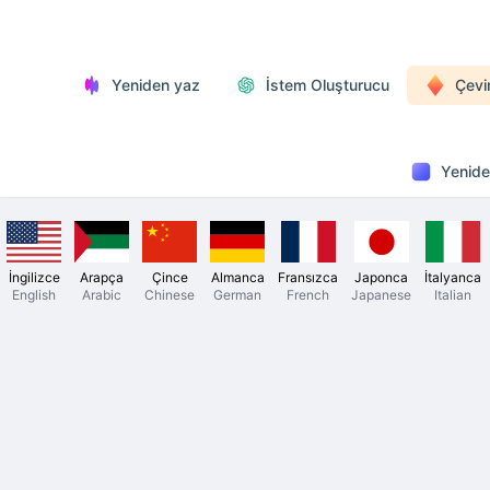
Yeniden yaz
İstem Oluşturucu
Çevi
Yenide
İngilizce
Arapça
Çince
Almanca
Fransızca
Japonca
İtalyanca
English
Arabic
Chinese
German
French
Japanese
Italian