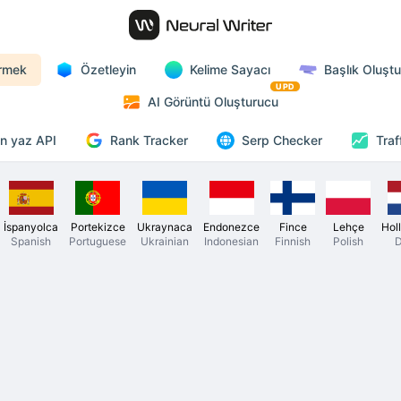
rmek
Özetleyin
Kelime Sayacı
Başlık Oluşt
UPD
AI Görüntü Oluşturucu
Rank Tracker
n yaz API
Serp Checker
Traf
İspanyolca
Portekizce
Ukraynaca
Endonezce
Fince
Lehçe
Hol
Spanish
Portuguese
Ukrainian
Indonesian
Finnish
Polish
D