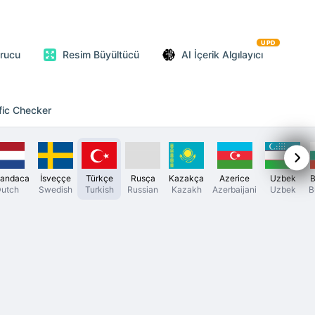
UPD
urucu
Resim Büyültücü
AI İçerik Algılayıcı
fic Checker
landaca
İsveççe
Türkçe
Rusça
Kazakça
Azerice
Uzbek
B
utch
Swedish
Turkish
Russian
Kazakh
Azerbaijani
Uzbek
B