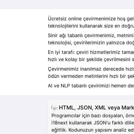
Ücretsiz online çevirmenimize hoş geld
teknolojilerini kullanarak size en doğru
Sinir ağı tabanlı çevirmenimiz, metnini
teknolojisi, çevirilerimizin yalnızca d
En iyi tarafı: çeviri hizmetlerimiz tam
hızlı ve kolay bir şekilde çevrilmesini s
Çevirmenimiz inanılmaz derecede hızlıd
ödün vermeden metinlerini hızlı bir şek
AI ve NLP tabanlı çevirimizi hemen den
HTML, JSON, XML veya Markdo
Programcılar için bazı dosyaları, ör
i18next kullanarak JSON'u farklı dille
eğittik. Kodunuzun yapısını analiz 