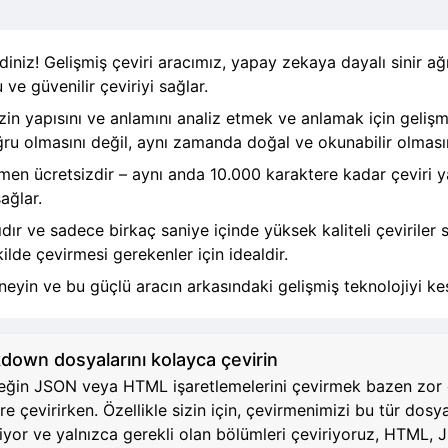
iniz! Gelişmiş çeviri aracımız, yapay zekaya dayalı sinir ağ
 ve güvenilir çeviriyi sağlar.
zin yapısını ve anlamını analiz etmek ve anlamak için gelişm
oğru olmasını değil, aynı zamanda doğal ve okunabilir olması
amen ücretsizdir – aynı anda 10.000 karaktere kadar çeviri y
ağlar.
ır ve sadece birkaç saniye içinde yüksek kaliteli çeviriler
ilde çevirmesi gerekenler için idealdir.
eyin ve bu güçlü aracın arkasındaki gelişmiş teknolojiyi ke
wn dosyalarını kolayca çevirin
neğin JSON veya HTML işaretlemelerini çevirmek bazen zor ol
re çevirirken. Özellikle sizin için, çevirmenimizi bu tür dosy
ediyor ve yalnızca gerekli olan bölümleri çeviriyoruz, HTM