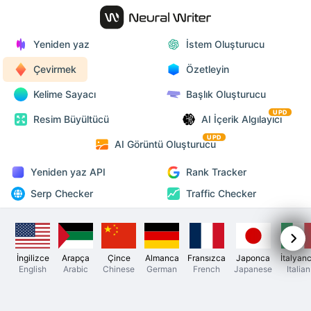
Yeniden yaz
İstem Oluşturucu
Çevirmek
Özetleyin
Kelime Sayacı
Başlık Oluşturucu
UPD
Resim Büyültücü
AI İçerik Algılayıcı
UPD
AI Görüntü Oluşturucu
Yeniden yaz API
Rank Tracker
Serp Checker
Traffic Checker
İngilizce
Arapça
Çince
Almanca
Fransızca
Japonca
İtalyan
English
Arabic
Chinese
German
French
Japanese
Italian