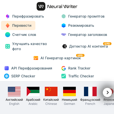
Перефразировать
Генератор промптов
Перевести
Резюмировать
Счетчик слов
Генератор заголовков
Улучшить качество
UPD
Детектор AI контента
фото
UPD
AI Генератор картинок
API Перефразирования
Rank Tracker
SERP Checker
Traffic Checker
Английский
Арабский
Китайский
Немецкий
Французский
Японск
English
Arabic
Chinese
German
French
Japane