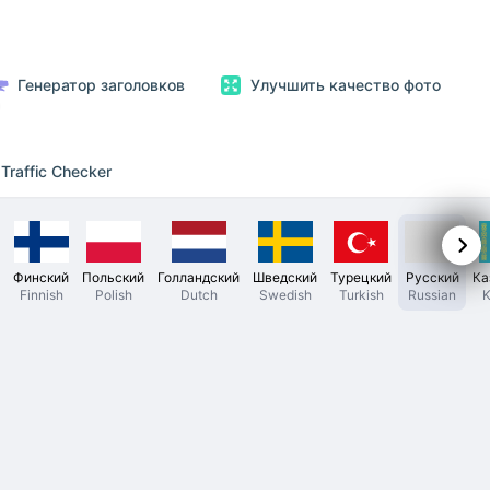
Генератор заголовков
Улучшить качество фото
Traffic Checker
Финский
Польский
Голландский
Шведский
Турецкий
Русский
Ка
Finnish
Polish
Dutch
Swedish
Turkish
Russian