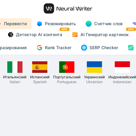
Перевести
Резюмировать
Счетчик слов
UPD
UPD
Детектор AI контента
AI Генератор картинок
Rank Tracker
разирования
SERP Checker
Итальянский
Испанский
Португальский
Украинский
Индонезийский
Italian
Spanish
Portuguese
Ukrainian
Indonesian