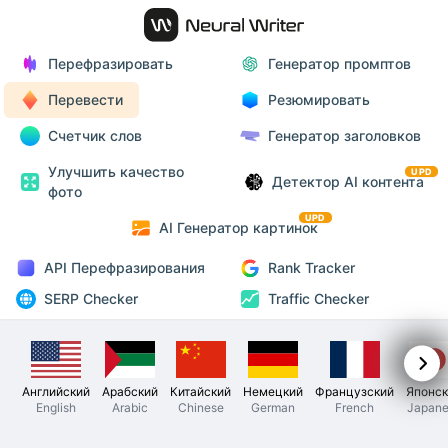
Перефразировать
Генератор промптов
Перевести
Резюмировать
Счетчик слов
Генератор заголовков
Улучшить качество
UPD
Детектор AI контента
фото
UPD
AI Генератор картинок
API Перефразирования
Rank Tracker
SERP Checker
Traffic Checker
Английский
Арабский
Китайский
Немецкий
Французский
Японск
English
Arabic
Chinese
German
French
Japane