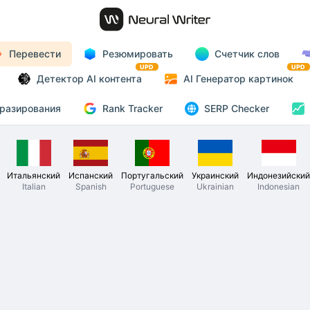
Перевести
Резюмировать
Счетчик слов
UPD
UPD
Детектор AI контента
AI Генератор картинок
Rank Tracker
разирования
SERP Checker
Итальянский
Испанский
Португальский
Украинский
Индонезийский
Italian
Spanish
Portuguese
Ukrainian
Indonesian