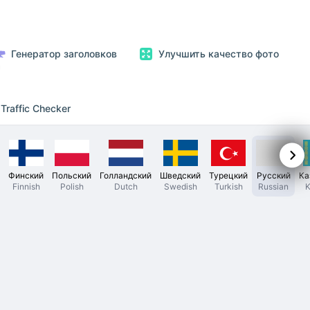
Генератор заголовков
Улучшить качество фото
Traffic Checker
Финский
Польский
Голландский
Шведский
Турецкий
Русский
Ка
Finnish
Polish
Dutch
Swedish
Turkish
Russian