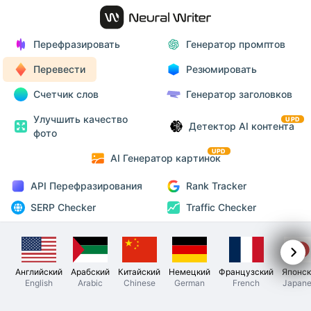
Перефразировать
Генератор промптов
Перевести
Резюмировать
Счетчик слов
Генератор заголовков
Улучшить качество
UPD
Детектор AI контента
фото
UPD
AI Генератор картинок
API Перефразирования
Rank Tracker
SERP Checker
Traffic Checker
Английский
Арабский
Китайский
Немецкий
Французский
Японск
English
Arabic
Chinese
German
French
Japane