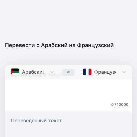
Перевести с Арабский на Французский
Арабский
Arabic
Французский
Fre
0 / 10000
Переведённый текст