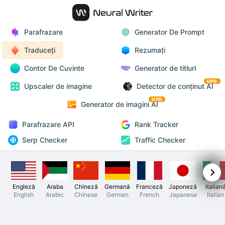
Parafrazare
Generator De Prompt
Traduceți
Rezumați
Contor De Cuvinte
Generator de titluri
UPD
Upscaler de imagine
Detector de conținut AI
UPD
Generator de imagini AI
Parafrazare API
Rank Tracker
Serp Checker
Traffic Checker
Engleză
Araba
Chineză
Germană
Franceză
Japoneză
Italian
English
Arabic
Chinese
German
French
Japanese
Italian