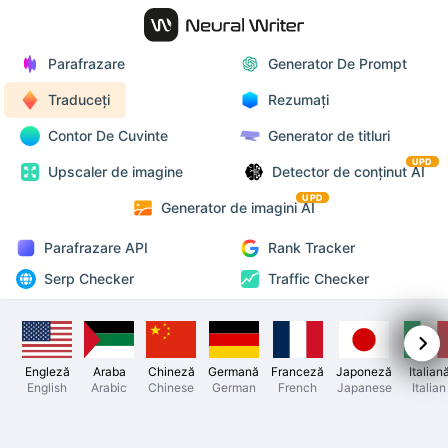
Parafrazare
Generator De Prompt
Traduceți
Rezumați
Contor De Cuvinte
Generator de titluri
UPD
Upscaler de imagine
Detector de conținut AI
UPD
Generator de imagini AI
Parafrazare API
Rank Tracker
Serp Checker
Traffic Checker
Engleză
Araba
Chineză
Germană
Franceză
Japoneză
Italian
English
Arabic
Chinese
German
French
Japanese
Italian