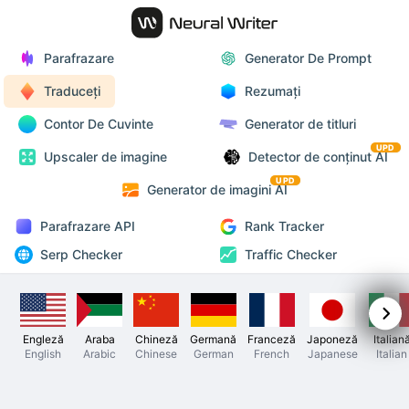
Parafrazare
Generator De Prompt
Traduceți
Rezumați
Contor De Cuvinte
Generator de titluri
UPD
Upscaler de imagine
Detector de conținut AI
UPD
Generator de imagini AI
Parafrazare API
Rank Tracker
Serp Checker
Traffic Checker
Engleză
Araba
Chineză
Germană
Franceză
Japoneză
Italian
English
Arabic
Chinese
German
French
Japanese
Italian