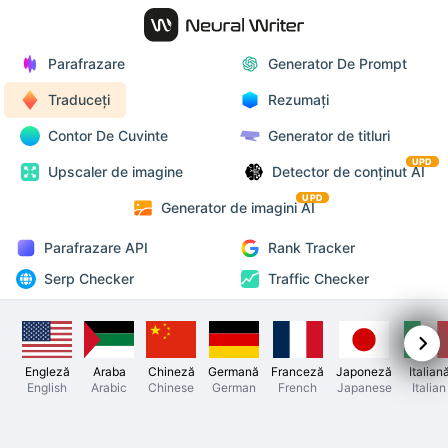
Parafrazare
Generator De Prompt
Traduceți
Rezumați
Contor De Cuvinte
Generator de titluri
UPD
Upscaler de imagine
Detector de conținut AI
UPD
Generator de imagini AI
Parafrazare API
Rank Tracker
Serp Checker
Traffic Checker
Engleză
Araba
Chineză
Germană
Franceză
Japoneză
Italian
English
Arabic
Chinese
German
French
Japanese
Italian