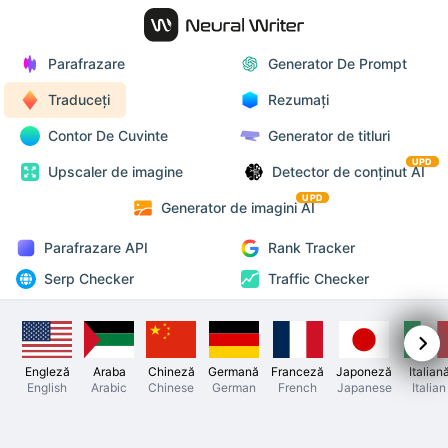
Parafrazare
Generator De Prompt
Traduceți
Rezumați
Contor De Cuvinte
Generator de titluri
UPD
Upscaler de imagine
Detector de conținut AI
UPD
Generator de imagini AI
Parafrazare API
Rank Tracker
Serp Checker
Traffic Checker
Engleză
Araba
Chineză
Germană
Franceză
Japoneză
Italian
English
Arabic
Chinese
German
French
Japanese
Italian