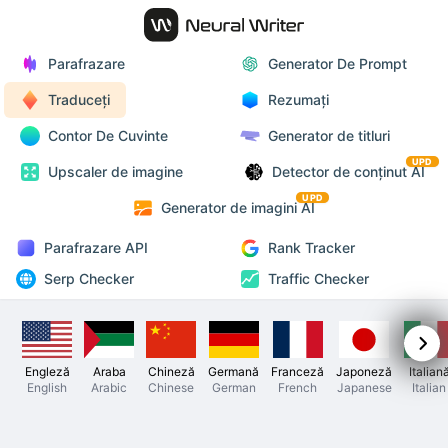
Parafrazare
Generator De Prompt
Traduceți
Rezumați
Contor De Cuvinte
Generator de titluri
UPD
Upscaler de imagine
Detector de conținut AI
UPD
Generator de imagini AI
Parafrazare API
Rank Tracker
Serp Checker
Traffic Checker
Engleză
Araba
Chineză
Germană
Franceză
Japoneză
Italian
English
Arabic
Chinese
German
French
Japanese
Italian