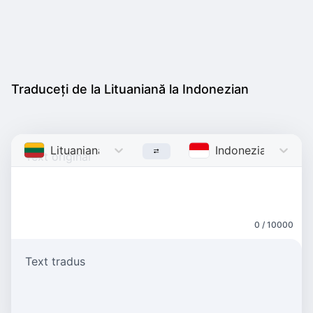
Traduceți de la Lituaniană la Indonezian
Lituaniană
Lithuanian
Indonezian
Indone
0 / 10000
Text tradus