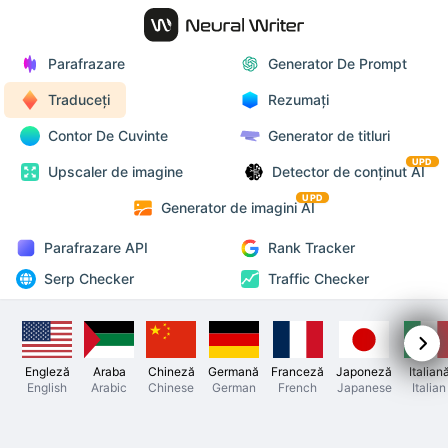
Parafrazare
Generator De Prompt
Traduceți
Rezumați
Contor De Cuvinte
Generator de titluri
UPD
Upscaler de imagine
Detector de conținut AI
UPD
Generator de imagini AI
Parafrazare API
Rank Tracker
Serp Checker
Traffic Checker
Engleză
Araba
Chineză
Germană
Franceză
Japoneză
Italian
English
Arabic
Chinese
German
French
Japanese
Italian