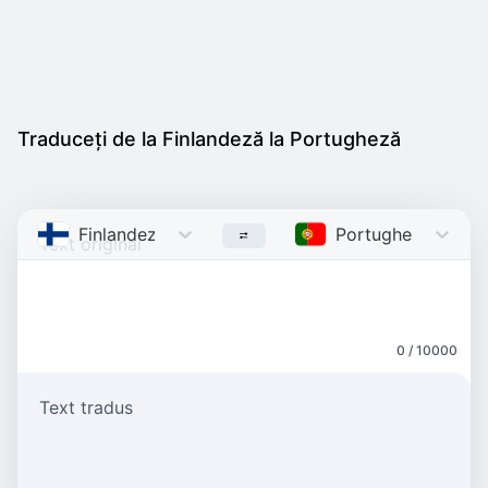
Traduceți de la Finlandeză la Portugheză
Finlandeză
Finnish
Portugheză
Portu
0 / 10000
Text tradus