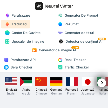
Parafrazare
Generator De Prompt
Traduceți
Rezumați
Contor De Cuvinte
Generator de titluri
UPD
Upscaler de imagine
Detector de conținut AI
UPD
Generator de imagini AI
Parafrazare API
Rank Tracker
Serp Checker
Traffic Checker
Engleză
Araba
Chineză
Germană
Franceză
Japoneză
Italian
English
Arabic
Chinese
German
French
Japanese
Italian