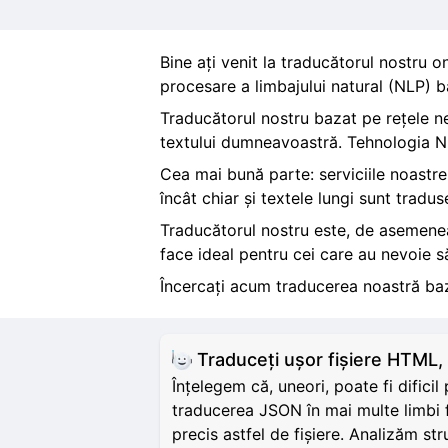
Bine ați venit la traducătorul nostru o
procesare a limbajului natural (NLP) ba
Traducătorul nostru bazat pe rețele neu
textului dumneavoastră. Tehnologia NLP
Cea mai bună parte: serviciile noastre
încât chiar și textele lungi sunt tradus
Traducătorul nostru este, de asemenea,
face ideal pentru cei care au nevoie să
Încercați acum traducerea noastră baz
Traduceți ușor fișiere HTM
Înțelegem că, uneori, poate fi dific
traducerea JSON în mai multe limbi 
precis astfel de fișiere. Analizăm s