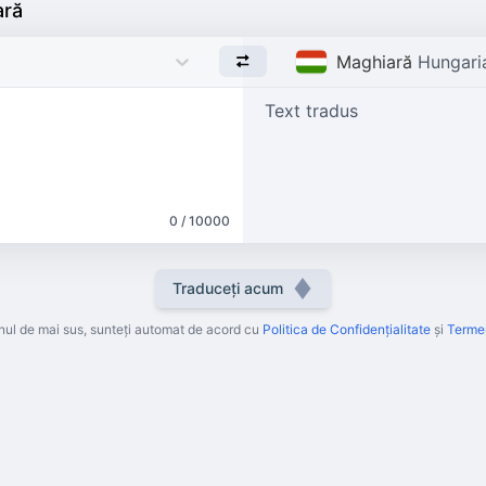
ară
Maghiară
Hungari
Text tradus
0 / 10000
Traduceți acum
ul de mai sus, sunteți automat de acord cu
Politica de Confidențialitate
și
Termen