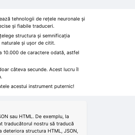
zează tehnologii de rețele neuronale și
ise și fiabile traduceri.
țelege structura și semnificația
aturale și ușor de citit.
a 10.000 de caractere odată, astfel
 doar câteva secunde. Acest lucru îl
.
tele acestui instrument puternic!
i JSON sau HTML. De exemplu, la
t traducătorul nostru să traducă
ă a deteriora structura HTML, JSON,