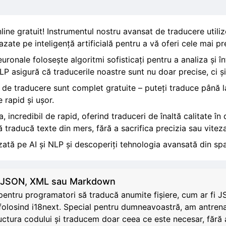
nline gratuit! Instrumentul nostru avansat de traducere utili
zate pe inteligență artificială pentru a vă oferi cele mai prec
ronale folosește algoritmi sofisticați pentru a analiza și în
 asigură că traducerile noastre sunt nu doar precise, ci și n
 de traducere sunt complet gratuite – puteți traduce până l
e rapid și ușor.
 incredibil de rapid, oferind traduceri de înaltă calitate în
 traducă texte din mers, fără a sacrifica precizia sau viteza
ată pe AI și NLP și descoperiți tehnologia avansată din spa
L, JSON, XML sau Markdown
il pentru programatori să traducă anumite fișiere, cum ar f
folosind i18next. Special pentru dumneavoastră, am antrena
tructura codului și traducem doar ceea ce este necesar, făr