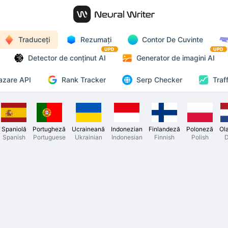
Traduceți
Rezumați
Contor De Cuvinte
UPD
UPD
Detector de conținut AI
Generator de imagini AI
Rank Tracker
azare API
Serp Checker
Traf
Spaniolă
Portugheză
Ucraineană
Indonezian
Finlandeză
Poloneză
Ol
Spanish
Portuguese
Ukrainian
Indonesian
Finnish
Polish
D