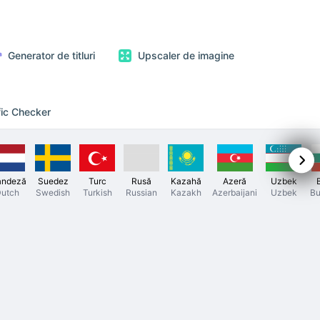
Generator de titluri
Upscaler de imagine
fic Checker
andeză
Suedez
Turc
Rusă
Kazahă
Azeră
Uzbek
utch
Swedish
Turkish
Russian
Kazakh
Azerbaijani
Uzbek
Bu