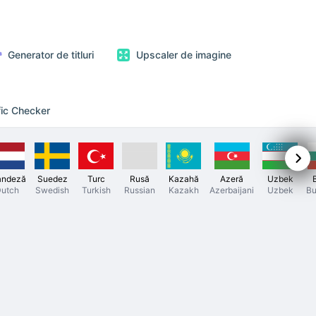
Generator de titluri
Upscaler de imagine
fic Checker
andeză
Suedez
Turc
Rusă
Kazahă
Azeră
Uzbek
utch
Swedish
Turkish
Russian
Kazakh
Azerbaijani
Uzbek
Bu