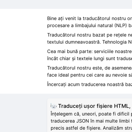
Bine ați venit la traducătorul nostru o
procesare a limbajului natural (NLP) ba
Traducătorul nostru bazat pe rețele neu
textului dumneavoastră. Tehnologia NLP
Cea mai bună parte: serviciile noastre
încât chiar și textele lungi sunt tradus
Traducătorul nostru este, de asemenea,
face ideal pentru cei care au nevoie să
Încercați acum traducerea noastră baz
Traduceți ușor fișiere HTM
Înțelegem că, uneori, poate fi dific
traducerea JSON în mai multe limbi 
precis astfel de fișiere. Analizăm s