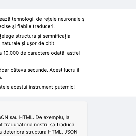
zează tehnologii de rețele neuronale și
ise și fiabile traduceri.
țelege structura și semnificația
aturale și ușor de citit.
a 10.000 de caractere odată, astfel
 doar câteva secunde. Acest lucru îl
.
tele acestui instrument puternic!
i JSON sau HTML. De exemplu, la
t traducătorul nostru să traducă
ă a deteriora structura HTML, JSON,