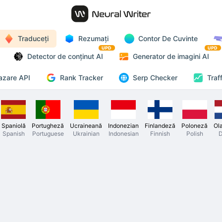
Traduceți
Rezumați
Contor De Cuvinte
UPD
UPD
Detector de conținut AI
Generator de imagini AI
Rank Tracker
azare API
Serp Checker
Traf
Spaniolă
Portugheză
Ucraineană
Indonezian
Finlandeză
Poloneză
Ol
Spanish
Portuguese
Ukrainian
Indonesian
Finnish
Polish
D