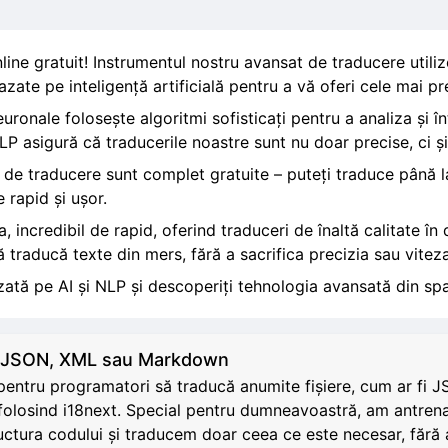
nline gratuit! Instrumentul nostru avansat de traducere utili
zate pe inteligență artificială pentru a vă oferi cele mai prec
ronale folosește algoritmi sofisticați pentru a analiza și în
 asigură că traducerile noastre sunt nu doar precise, ci și n
 de traducere sunt complet gratuite – puteți traduce până l
e rapid și ușor.
 incredibil de rapid, oferind traduceri de înaltă calitate în
 traducă texte din mers, fără a sacrifica precizia sau viteza
ată pe AI și NLP și descoperiți tehnologia avansată din spa
L, JSON, XML sau Markdown
il pentru programatori să traducă anumite fișiere, cum ar f
folosind i18next. Special pentru dumneavoastră, am antrena
tructura codului și traducem doar ceea ce este necesar, făr