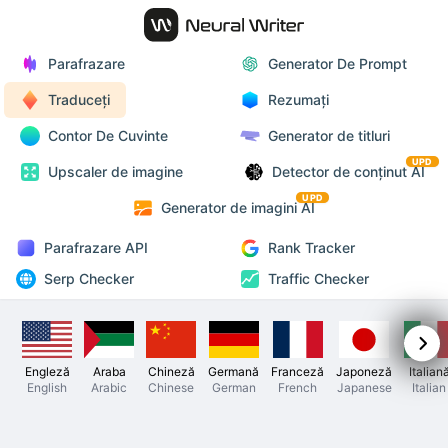
Parafrazare
Generator De Prompt
Traduceți
Rezumați
Contor De Cuvinte
Generator de titluri
UPD
Upscaler de imagine
Detector de conținut AI
UPD
Generator de imagini AI
Parafrazare API
Rank Tracker
Serp Checker
Traffic Checker
Engleză
Araba
Chineză
Germană
Franceză
Japoneză
Italian
English
Arabic
Chinese
German
French
Japanese
Italian