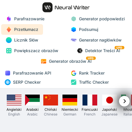
Parafrazowanie
Generator podpowiedzi
Przetłumacz
Podsumuj
Licznik Słów
Generator nagłówków
UPD
Powiększacz obrazów
Detektor Treści AI
UPD
Generator obrazów AI
Parafrazowanie API
Rank Tracker
SERP Checker
Traffic Checker
Angielski
Arabski
Chiński
Niemiecki
Francuski
Japoński
Włos
English
Arabic
Chinese
German
French
Japanese
Itali