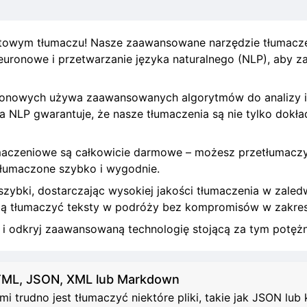
owym tłumaczu! Nasze zaawansowane narzędzie tłumacze
i neuronowe i przetwarzanie języka naturalnego (NLP), aby z
ronowych używa zaawansowanych algorytmów do analizy i 
 NLP gwarantuje, że nasze tłumaczenia są nie tylko dokład
tłumaczeniowe są całkowicie darmowe – możesz przetłumac
 tłumaczone szybko i wygodnie.
szybki, dostarczając wysokiej jakości tłumaczenia w zaledw
ują tłumaczyć teksty w podróży bez kompromisów w zakres
P i odkryj zaawansowaną technologię stojącą za tym potę
HTML, JSON, XML lub Markdown
 trudno jest tłumaczyć niektóre pliki, takie jak JSON lu