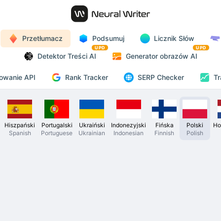
Przetłumacz
Podsumuj
Licznik Słów
UPD
UPD
Detektor Treści AI
Generator obrazów AI
Rank Tracker
owanie API
SERP Checker
Tr
Hiszpański
Portugalski
Ukraiński
Indonezyjski
Fińska
Polski
Ho
Spanish
Portuguese
Ukrainian
Indonesian
Finnish
Polish