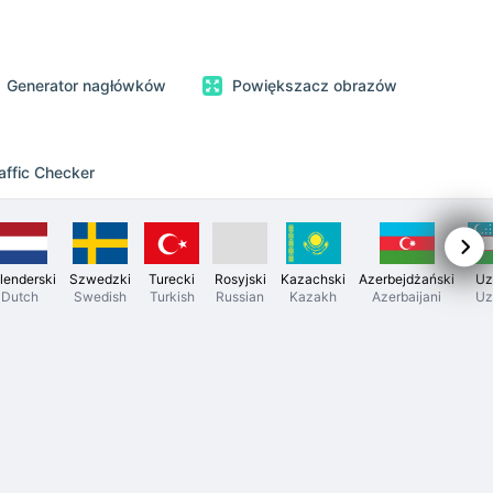
Generator nagłówków
Powiększacz obrazów
affic Checker
lenderski
Szwedzki
Turecki
Rosyjski
Kazachski
Azerbejdżański
Uz
Dutch
Swedish
Turkish
Russian
Kazakh
Azerbaijani
Uz