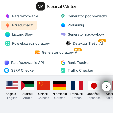
Parafrazowanie
Generator podpowiedzi
Przetłumacz
Podsumuj
Licznik Słów
Generator nagłówków
UPD
Powiększacz obrazów
Detektor Treści AI
UPD
Generator obrazów AI
Parafrazowanie API
Rank Tracker
SERP Checker
Traffic Checker
Angielski
Arabski
Chiński
Niemiecki
Francuski
Japoński
Włos
English
Arabic
Chinese
German
French
Japanese
Itali