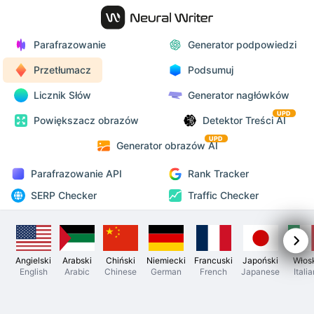
Parafrazowanie
Generator podpowiedzi
Przetłumacz
Podsumuj
Licznik Słów
Generator nagłówków
UPD
Powiększacz obrazów
Detektor Treści AI
UPD
Generator obrazów AI
Parafrazowanie API
Rank Tracker
SERP Checker
Traffic Checker
Angielski
Arabski
Chiński
Niemiecki
Francuski
Japoński
Włos
English
Arabic
Chinese
German
French
Japanese
Itali