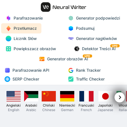
Parafrazowanie
Generator podpowiedzi
Przetłumacz
Podsumuj
Licznik Słów
Generator nagłówków
UPD
Powiększacz obrazów
Detektor Treści AI
UPD
Generator obrazów AI
Parafrazowanie API
Rank Tracker
SERP Checker
Traffic Checker
Angielski
Arabski
Chiński
Niemiecki
Francuski
Japoński
Włos
English
Arabic
Chinese
German
French
Japanese
Itali