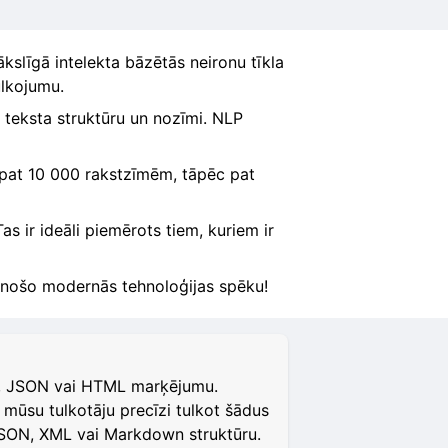
slīgā intelekta bāzētās neironu tīkla
ulkojumu.
u teksta struktūru un nozīmi. NLP
z pat 10 000 rakstzīmēm, tāpēc pat
as ir ideāli piemērots tiem, kuriem ir
šinošo modernās tehnoloģijas spēku!
am, JSON vai HTML marķējumu.
mūsu tulkotāju precīzi tulkot šādus
 JSON, XML vai Markdown struktūru.