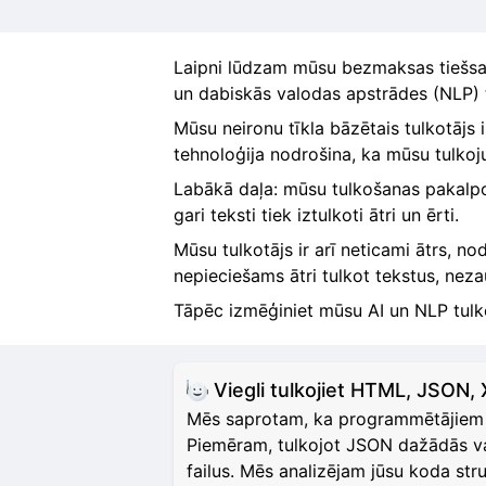
Laipni lūdzam mūsu bezmaksas tiešsai
un dabiskās valodas apstrādes (NLP) t
Mūsu neironu tīkla bāzētais tulkotājs 
tehnoloģija nodrošina, ka mūsu tulkojumi
Labākā daļa: mūsu tulkošanas pakalpoj
gari teksti tiek iztulkoti ātri un ērti.
Mūsu tulkotājs ir arī neticami ātrs, no
nepieciešams ātri tulkot tekstus, neza
Tāpēc izmēģiniet mūsu AI un NLP tulko
Viegli tulkojiet HTML, JSON,
Mēs saprotam, ka programmētājiem d
Piemēram, tulkojot JSON dažādās val
failus. Mēs analizējam jūsu koda st