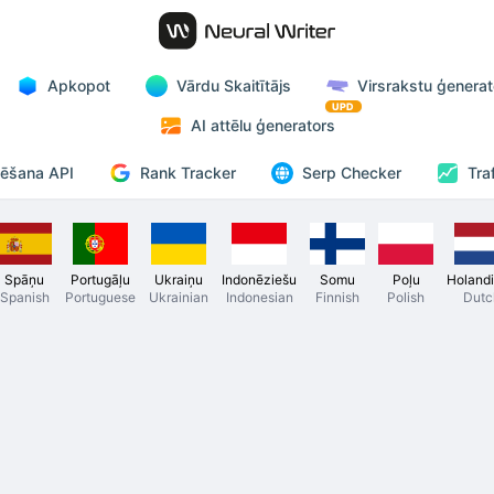
Apkopot
Vārdu Skaitītājs
Virsrakstu ģenerat
UPD
AI attēlu ģenerators
Rank Tracker
zēšana API
Serp Checker
Tra
Spāņu
Portugāļu
Ukraiņu
Indonēziešu
Somu
Poļu
Holand
Spanish
Portuguese
Ukrainian
Indonesian
Finnish
Polish
Dutc