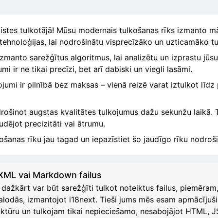
stes tulkotājā! Mūsu modernais tulkošanas rīks izmanto māk
ehnoloģijas, lai nodrošinātu visprecīzāko un uzticamāko t
izmanto sarežģītus algoritmus, lai analizētu un izprastu jūs
 ir ne tikai precīzi, bet arī dabiski un viegli lasāmi.
umi ir pilnībā bez maksas – vienā reizē varat iztulkot līd
drošinot augstas kvalitātes tulkojumus dažu sekunžu laikā. T
udējot precizitāti vai ātrumu.
šanas rīku jau tagad un iepazīstiet šo jaudīgo rīku nodro
 XML vai Markdown failus
ažkārt var būt sarežģīti tulkot noteiktus failus, piemēr
odās, izmantojot i18next. Tieši jums mēs esam apmācījuši 
ruktūru un tulkojam tikai nepieciešamo, nesabojājot HTML,