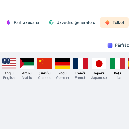
Pārfrāzēšana
Uzvedņu ģenerators
Tulkot
Pārfrā
Angļu
Arābu
Ķīniešu
Vācu
Franču
Japāņu
Itāļu
English
Arabic
Chinese
German
French
Japanese
Italian