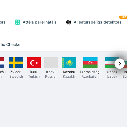
UPD
ors
Attēla palielinātājs
AI saturspējīgs detektors
ffic Checker
iešu
Zviedru
Turku
Krievu
Kazahu
Azerbaidžāņu
Uzbek
B
h
Swedish
Turkish
Russian
Kazakh
Azerbaijani
Uzbek
Bu