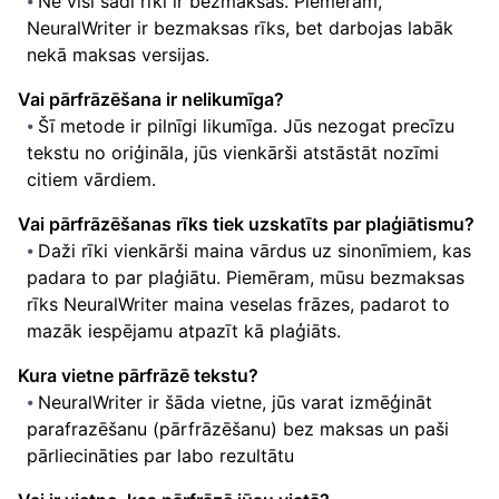
Ne visi šādi rīki ir bezmaksas. Piemēram,
NeuralWriter ir bezmaksas rīks, bet darbojas labāk
nekā maksas versijas.
Vai pārfrāzēšana ir nelikumīga?
Šī metode ir pilnīgi likumīga. Jūs nezogat precīzu
tekstu no oriģināla, jūs vienkārši atstāstāt nozīmi
citiem vārdiem.
Vai pārfrāzēšanas rīks tiek uzskatīts par plaģiātismu?
Daži rīki vienkārši maina vārdus uz sinonīmiem, kas
padara to par plaģiātu. Piemēram, mūsu bezmaksas
rīks NeuralWriter maina veselas frāzes, padarot to
mazāk iespējamu atpazīt kā plaģiāts.
Kura vietne pārfrāzē tekstu?
NeuralWriter ir šāda vietne, jūs varat izmēģināt
parafrazēšanu (pārfrāzēšanu) bez maksas un paši
pārliecināties par labo rezultātu