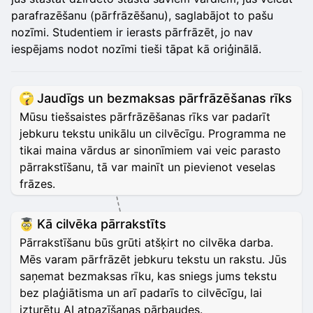
parafrazēšanu (pārfrāzēšanu), saglabājot to pašu
nozīmi. Studentiem ir ierasts pārfrāzēt, jo nav
iespējams nodot nozīmi tieši tāpat kā oriģinālā.
Jaudīgs un bezmaksas pārfrāzēšanas rīks
Mūsu tiešsaistes pārfrāzēšanas rīks var padarīt
jebkuru tekstu unikālu un cilvēcīgu. Programma ne
tikai maina vārdus ar sinonīmiem vai veic parasto
pārrakstīšanu, tā var mainīt un pievienot veselas
frāzes.
Kā cilvēka pārrakstīts
Pārrakstīšanu būs grūti atšķirt no cilvēka darba.
Mēs varam pārfrāzēt jebkuru tekstu un rakstu. Jūs
saņemat bezmaksas rīku, kas sniegs jums tekstu
bez plaģiātisma un arī padarīs to cilvēcīgu, lai
izturētu AI atpazīšanas pārbaudes.