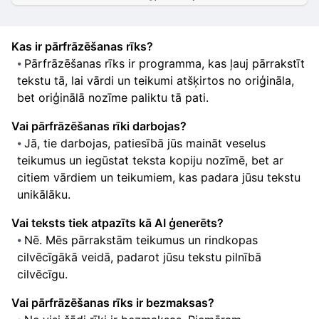
Kas ir pārfrāzēšanas rīks?
Pārfrāzēšanas rīks ir programma, kas ļauj pārrakstīt
tekstu tā, lai vārdi un teikumi atšķirtos no oriģināla,
bet oriģinālā nozīme paliktu tā pati.
Vai pārfrāzēšanas rīki darbojas?
Jā, tie darbojas, patiesībā jūs maināt veselus
teikumus un iegūstat teksta kopiju nozīmē, bet ar
citiem vārdiem un teikumiem, kas padara jūsu tekstu
unikālāku.
Vai teksts tiek atpazīts kā AI ģenerēts?
Nē. Mēs pārrakstām teikumus un rindkopas
cilvēcīgākā veidā, padarot jūsu tekstu pilnībā
cilvēcīgu.
Vai pārfrāzēšanas rīks ir bezmaksas?