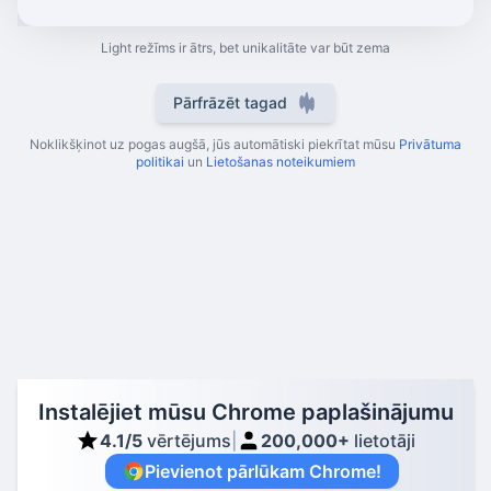
Light
režīms ir ātrs, bet unikalitāte var būt zema
Pārfrāzēt tagad
Noklikšķinot uz pogas augšā, jūs automātiski piekrītat mūsu
Privātuma
politikai
un
Lietošanas noteikumiem
Instalējiet mūsu Chrome paplašinājumu
4.1/5
vērtējums
|
200,000+
lietotāji
Pievienot pārlūkam Chrome
!