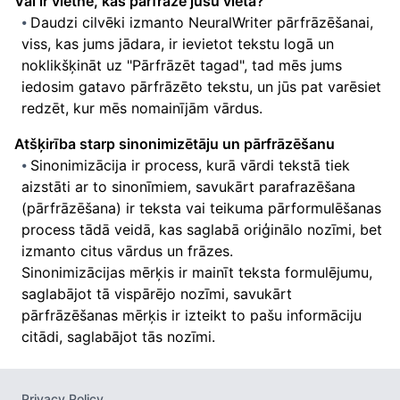
Vai ir vietne, kas pārfrāzē jūsu vietā?
Daudzi cilvēki izmanto NeuralWriter pārfrāzēšanai,
viss, kas jums jādara, ir ievietot tekstu logā un
noklikšķināt uz "Pārfrāzēt tagad", tad mēs jums
iedosim gatavo pārfrāzēto tekstu, un jūs pat varēsiet
redzēt, kur mēs nomainījām vārdus.
Atšķirība starp sinonimizētāju un pārfrāzēšanu
Sinonimizācija ir process, kurā vārdi tekstā tiek
aizstāti ar to sinonīmiem, savukārt parafrazēšana
(pārfrāzēšana) ir teksta vai teikuma pārformulēšanas
process tādā veidā, kas saglabā oriģinālo nozīmi, bet
izmanto citus vārdus un frāzes.
Sinonimizācijas mērķis ir mainīt teksta formulējumu,
saglabājot tā vispārējo nozīmi, savukārt
pārfrāzēšanas mērķis ir izteikt to pašu informāciju
citādi, saglabājot tās nozīmi.
Privacy Policy