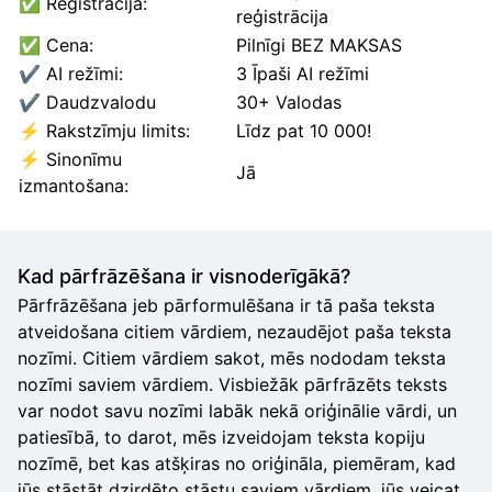
✅ Reģistrācija:
reģistrācija
✅ Cena:
Pilnīgi BEZ MAKSAS
✔️ AI režīmi:
3 Īpaši AI režīmi
✔️ Daudzvalodu
30+ Valodas
⚡ Rakstzīmju limits:
Līdz pat 10 000!
⚡ Sinonīmu
Jā
izmantošana:
Kad pārfrāzēšana ir visnoderīgākā?
Pārfrāzēšana jeb pārformulēšana ir tā paša teksta
atveidošana citiem vārdiem, nezaudējot paša teksta
nozīmi. Citiem vārdiem sakot, mēs nododam teksta
nozīmi saviem vārdiem. Visbiežāk pārfrāzēts teksts
var nodot savu nozīmi labāk nekā oriģinālie vārdi, un
patiesībā, to darot, mēs izveidojam teksta kopiju
nozīmē, bet kas atšķiras no oriģināla, piemēram, kad
jūs stāstāt dzirdēto stāstu saviem vārdiem, jūs veicat