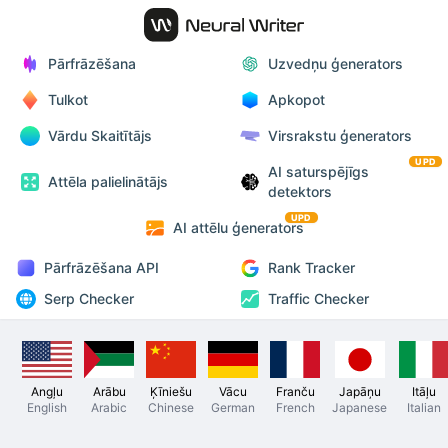
Pārfrāzēšana
Uzvedņu ģenerators
Tulkot
Apkopot
Vārdu Skaitītājs
Virsrakstu ģenerators
UPD
AI saturspējīgs
Attēla palielinātājs
detektors
UPD
AI attēlu ģenerators
Pārfrāzēšana API
Rank Tracker
Serp Checker
Traffic Checker
Angļu
Arābu
Ķīniešu
Vācu
Franču
Japāņu
Itāļu
English
Arabic
Chinese
German
French
Japanese
Italian