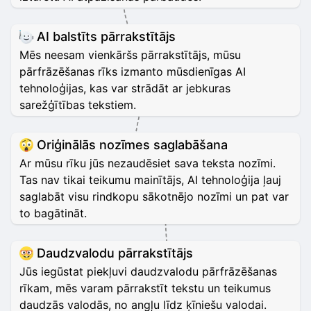
AI balstīts pārrakstītājs
Mēs neesam vienkāršs pārrakstītājs, mūsu
pārfrāzēšanas rīks izmanto mūsdienīgas AI
tehnoloģijas, kas var strādāt ar jebkuras
sarežģītības tekstiem.
Oriģinālās nozīmes saglabāšana
Ar mūsu rīku jūs nezaudēsiet sava teksta nozīmi.
Tas nav tikai teikumu mainītājs, AI tehnoloģija ļauj
saglabāt visu rindkopu sākotnējo nozīmi un pat var
to bagātināt.
Daudzvalodu pārrakstītājs
Jūs iegūstat piekļuvi daudzvalodu pārfrāzēšanas
rīkam, mēs varam pārrakstīt tekstu un teikumus
daudzās valodās, no angļu līdz ķīniešu valodai.