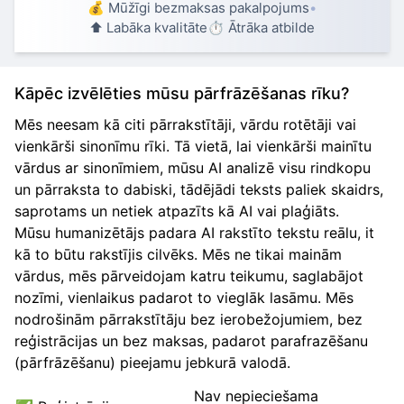
💰 Mūžīgi bezmaksas pakalpojums
•
⬆️ Labāka kvalitāte
⏱️ Ātrāka atbilde
Kāpēc izvēlēties mūsu pārfrāzēšanas rīku?
Mēs neesam kā citi pārrakstītāji, vārdu rotētāji vai
vienkārši sinonīmu rīki. Tā vietā, lai vienkārši mainītu
vārdus ar sinonīmiem, mūsu AI analizē visu rindkopu
un pārraksta to dabiski, tādējādi teksts paliek skaidrs,
saprotams un netiek atpazīts kā AI vai plaģiāts.
Mūsu humanizētājs padara AI rakstīto tekstu reālu, it
kā to būtu rakstījis cilvēks. Mēs ne tikai mainām
vārdus, mēs pārveidojam katru teikumu, saglabājot
nozīmi, vienlaikus padarot to vieglāk lasāmu. Mēs
nodrošinām pārrakstītāju bez ierobežojumiem, bez
reģistrācijas un bez maksas, padarot parafrazēšanu
(pārfrāzēšanu) pieejamu jebkurā valodā.
Nav nepieciešama