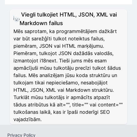
Viegli tulkojiet HTML, JSON, XML vai
Markdown failus
Mēs saprotam, ka programmētājiem dažkārt
var būt sarežģīti tulkot noteiktus failus,
piemēram, JSON vai HTML marķējumu.
Piemēram, tulkojot JSON dažādās valodās,
izmantojot i18next. Tieši jums mēs esam
apmācījuši mūsu tulkotāju precīzi tulkot šādus
failus. Mēs analizējam jūsu koda struktūru un
tulkojam tikai nepieciešamo, nesabojājot
HTML, JSON, XML vai Markdown struktūru.
Turklāt mūsu tulkotājs ir apmācīts atpazīt
tādus atribūtus kā alt="", title="" vai content=""
tulkošanas laikā, kas ir īpaši noderīgi SEO
vajadzībām.
Privacy Policy