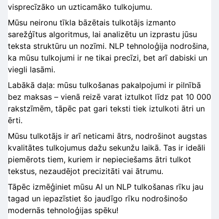
visprecīzāko un uzticamāko tulkojumu.
Mūsu neironu tīkla bāzētais tulkotājs izmanto
sarežģītus algoritmus, lai analizētu un izprastu jūsu
teksta struktūru un nozīmi. NLP tehnoloģija nodrošina,
ka mūsu tulkojumi ir ne tikai precīzi, bet arī dabiski un
viegli lasāmi.
Labākā daļa: mūsu tulkošanas pakalpojumi ir pilnībā
bez maksas – vienā reizē varat iztulkot līdz pat 10 000
rakstzīmēm, tāpēc pat gari teksti tiek iztulkoti ātri un
ērti.
Mūsu tulkotājs ir arī neticami ātrs, nodrošinot augstas
kvalitātes tulkojumus dažu sekunžu laikā. Tas ir ideāli
piemērots tiem, kuriem ir nepieciešams ātri tulkot
tekstus, nezaudējot precizitāti vai ātrumu.
Tāpēc izmēģiniet mūsu AI un NLP tulkošanas rīku jau
tagad un iepazīstiet šo jaudīgo rīku nodrošinošo
modernās tehnoloģijas spēku!