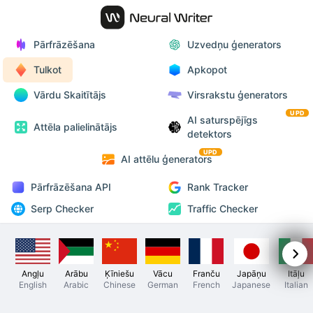
Pārfrāzēšana
Uzvedņu ģenerators
Tulkot
Apkopot
Vārdu Skaitītājs
Virsrakstu ģenerators
UPD
AI saturspējīgs
Attēla palielinātājs
detektors
UPD
AI attēlu ģenerators
Pārfrāzēšana API
Rank Tracker
Serp Checker
Traffic Checker
Angļu
Arābu
Ķīniešu
Vācu
Franču
Japāņu
Itāļu
English
Arabic
Chinese
German
French
Japanese
Italian