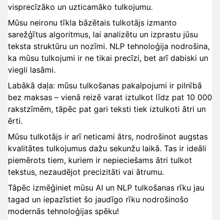
visprecīzāko un uzticamāko tulkojumu.
Mūsu neironu tīkla bāzētais tulkotājs izmanto
sarežģītus algoritmus, lai analizētu un izprastu jūsu
teksta struktūru un nozīmi. NLP tehnoloģija nodrošina,
ka mūsu tulkojumi ir ne tikai precīzi, bet arī dabiski un
viegli lasāmi.
Labākā daļa: mūsu tulkošanas pakalpojumi ir pilnībā
bez maksas – vienā reizē varat iztulkot līdz pat 10 000
rakstzīmēm, tāpēc pat gari teksti tiek iztulkoti ātri un
ērti.
Mūsu tulkotājs ir arī neticami ātrs, nodrošinot augstas
kvalitātes tulkojumus dažu sekunžu laikā. Tas ir ideāli
piemērots tiem, kuriem ir nepieciešams ātri tulkot
tekstus, nezaudējot precizitāti vai ātrumu.
Tāpēc izmēģiniet mūsu AI un NLP tulkošanas rīku jau
tagad un iepazīstiet šo jaudīgo rīku nodrošinošo
modernās tehnoloģijas spēku!