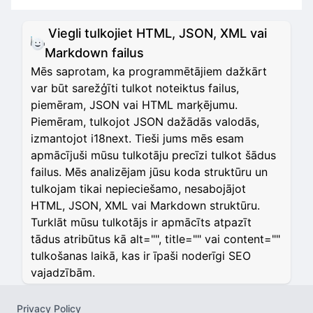
Viegli tulkojiet HTML, JSON, XML vai
Markdown failus
Mēs saprotam, ka programmētājiem dažkārt
var būt sarežģīti tulkot noteiktus failus,
piemēram, JSON vai HTML marķējumu.
Piemēram, tulkojot JSON dažādās valodās,
izmantojot i18next. Tieši jums mēs esam
apmācījuši mūsu tulkotāju precīzi tulkot šādus
failus. Mēs analizējam jūsu koda struktūru un
tulkojam tikai nepieciešamo, nesabojājot
HTML, JSON, XML vai Markdown struktūru.
Turklāt mūsu tulkotājs ir apmācīts atpazīt
tādus atribūtus kā alt="", title="" vai content=""
tulkošanas laikā, kas ir īpaši noderīgi SEO
vajadzībām.
Privacy Policy