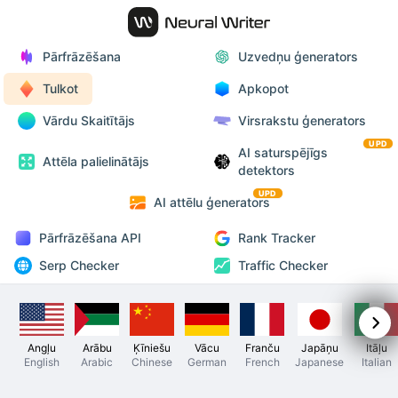
Pārfrāzēšana
Uzvedņu ģenerators
Tulkot
Apkopot
Vārdu Skaitītājs
Virsrakstu ģenerators
UPD
AI saturspējīgs
Attēla palielinātājs
detektors
UPD
AI attēlu ģenerators
Pārfrāzēšana API
Rank Tracker
Serp Checker
Traffic Checker
Angļu
Arābu
Ķīniešu
Vācu
Franču
Japāņu
Itāļu
English
Arabic
Chinese
German
French
Japanese
Italian