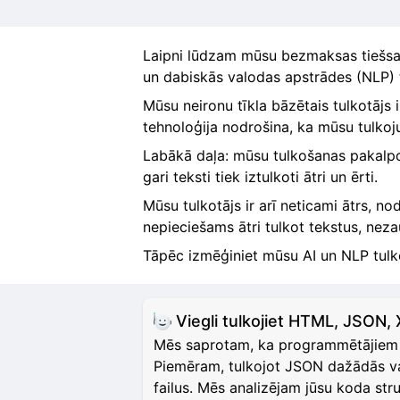
Laipni lūdzam mūsu bezmaksas tiešsai
un dabiskās valodas apstrādes (NLP) t
Mūsu neironu tīkla bāzētais tulkotājs 
tehnoloģija nodrošina, ka mūsu tulkojumi
Labākā daļa: mūsu tulkošanas pakalpoj
gari teksti tiek iztulkoti ātri un ērti.
Mūsu tulkotājs ir arī neticami ātrs, no
nepieciešams ātri tulkot tekstus, neza
Tāpēc izmēģiniet mūsu AI un NLP tulko
Viegli tulkojiet HTML, JSON,
Mēs saprotam, ka programmētājiem d
Piemēram, tulkojot JSON dažādās val
failus. Mēs analizējam jūsu koda st