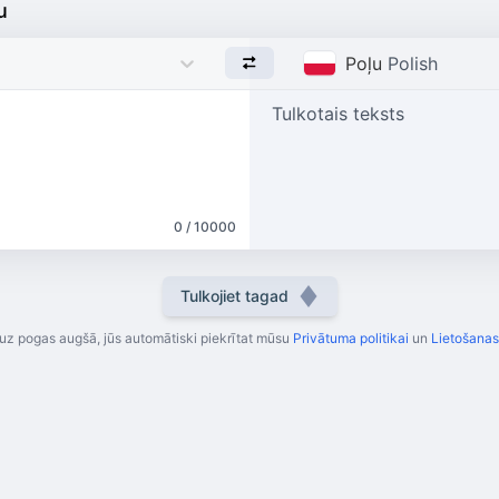
u
Poļu
Polish
Tulkotais teksts
0 / 10000
Tulkojiet tagad
uz pogas augšā, jūs automātiski piekrītat mūsu
Privātuma politikai
un
Lietošana