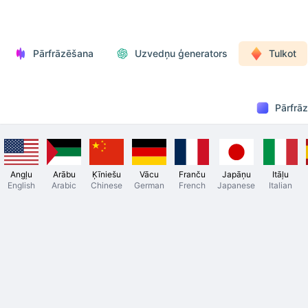
Pārfrāzēšana
Uzvedņu ģenerators
Tulkot
Pārfrā
Angļu
Arābu
Ķīniešu
Vācu
Franču
Japāņu
Itāļu
English
Arabic
Chinese
German
French
Japanese
Italian