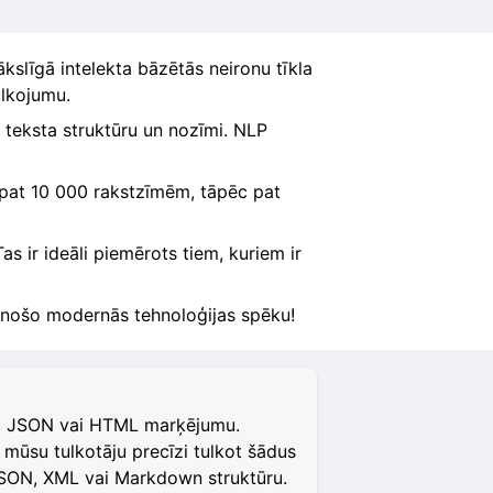
slīgā intelekta bāzētās neironu tīkla
ulkojumu.
u teksta struktūru un nozīmi. NLP
z pat 10 000 rakstzīmēm, tāpēc pat
as ir ideāli piemērots tiem, kuriem ir
šinošo modernās tehnoloģijas spēku!
am, JSON vai HTML marķējumu.
mūsu tulkotāju precīzi tulkot šādus
 JSON, XML vai Markdown struktūru.