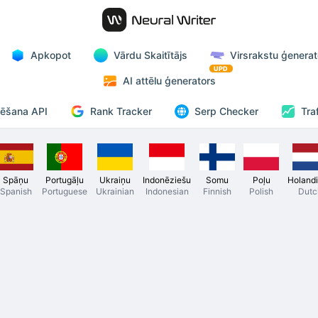
Apkopot
Vārdu Skaitītājs
Virsrakstu ģenerat
UPD
AI attēlu ģenerators
Rank Tracker
zēšana API
Serp Checker
Tra
Spāņu
Portugāļu
Ukraiņu
Indonēziešu
Somu
Poļu
Holand
Spanish
Portuguese
Ukrainian
Indonesian
Finnish
Polish
Dutc