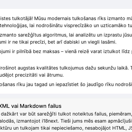
stes tulkotājā! Mūsu modernais tulkošanas rīks izmanto māk
ehnoloģijas, lai nodrošinātu visprecīzāko un uzticamāko t
izmanto sarežģītus algoritmus, lai analizētu un izprastu jūs
 ir ne tikai precīzi, bet arī dabiski un viegli lasāmi.
umi ir pilnībā bez maksas – vienā reizē varat iztulkot līd
drošinot augstas kvalitātes tulkojumus dažu sekunžu laikā. T
udējot precizitāti vai ātrumu.
šanas rīku jau tagad un iepazīstiet šo jaudīgo rīku nodro
 XML vai Markdown failus
ažkārt var būt sarežģīti tulkot noteiktus failus, piemēr
odās, izmantojot i18next. Tieši jums mēs esam apmācījuši 
ruktūru un tulkojam tikai nepieciešamo, nesabojājot HTML,