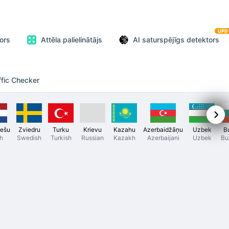
UPD
ors
Attēla palielinātājs
AI saturspējīgs detektors
ffic Checker
iešu
Zviedru
Turku
Krievu
Kazahu
Azerbaidžāņu
Uzbek
B
h
Swedish
Turkish
Russian
Kazakh
Azerbaijani
Uzbek
Bu