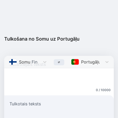
Tulkošana no Somu uz Portugāļu
Somu
Finnish
Portugāļu
Portugu
0 / 10000
Tulkotais teksts