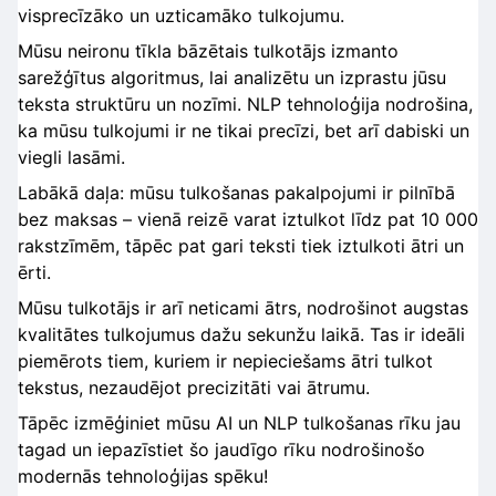
visprecīzāko un uzticamāko tulkojumu.
Mūsu neironu tīkla bāzētais tulkotājs izmanto
sarežģītus algoritmus, lai analizētu un izprastu jūsu
teksta struktūru un nozīmi. NLP tehnoloģija nodrošina,
ka mūsu tulkojumi ir ne tikai precīzi, bet arī dabiski un
viegli lasāmi.
Labākā daļa: mūsu tulkošanas pakalpojumi ir pilnībā
bez maksas – vienā reizē varat iztulkot līdz pat 10 000
rakstzīmēm, tāpēc pat gari teksti tiek iztulkoti ātri un
ērti.
Mūsu tulkotājs ir arī neticami ātrs, nodrošinot augstas
kvalitātes tulkojumus dažu sekunžu laikā. Tas ir ideāli
piemērots tiem, kuriem ir nepieciešams ātri tulkot
tekstus, nezaudējot precizitāti vai ātrumu.
Tāpēc izmēģiniet mūsu AI un NLP tulkošanas rīku jau
tagad un iepazīstiet šo jaudīgo rīku nodrošinošo
modernās tehnoloģijas spēku!