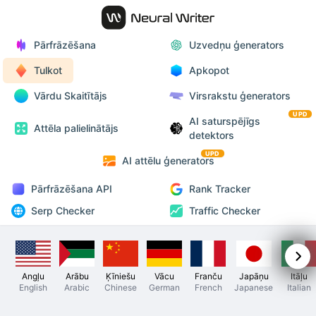
Pārfrāzēšana
Uzvedņu ģenerators
Tulkot
Apkopot
Vārdu Skaitītājs
Virsrakstu ģenerators
UPD
AI saturspējīgs
Attēla palielinātājs
detektors
UPD
AI attēlu ģenerators
Pārfrāzēšana API
Rank Tracker
Serp Checker
Traffic Checker
Angļu
Arābu
Ķīniešu
Vācu
Franču
Japāņu
Itāļu
English
Arabic
Chinese
German
French
Japanese
Italian