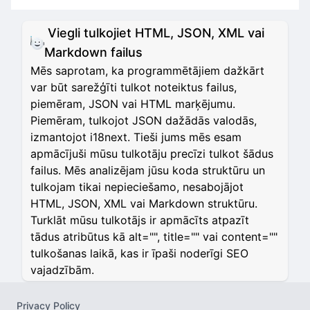
Viegli tulkojiet HTML, JSON, XML vai
Markdown failus
Mēs saprotam, ka programmētājiem dažkārt
var būt sarežģīti tulkot noteiktus failus,
piemēram, JSON vai HTML marķējumu.
Piemēram, tulkojot JSON dažādās valodās,
izmantojot i18next. Tieši jums mēs esam
apmācījuši mūsu tulkotāju precīzi tulkot šādus
failus. Mēs analizējam jūsu koda struktūru un
tulkojam tikai nepieciešamo, nesabojājot
HTML, JSON, XML vai Markdown struktūru.
Turklāt mūsu tulkotājs ir apmācīts atpazīt
tādus atribūtus kā alt="", title="" vai content=""
tulkošanas laikā, kas ir īpaši noderīgi SEO
vajadzībām.
Privacy Policy