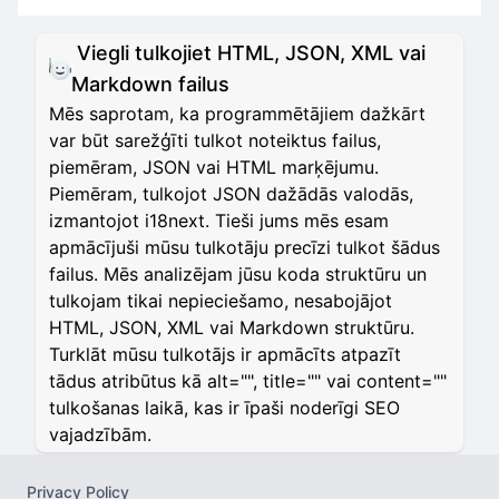
Viegli tulkojiet HTML, JSON, XML vai
Markdown failus
Mēs saprotam, ka programmētājiem dažkārt
var būt sarežģīti tulkot noteiktus failus,
piemēram, JSON vai HTML marķējumu.
Piemēram, tulkojot JSON dažādās valodās,
izmantojot i18next. Tieši jums mēs esam
apmācījuši mūsu tulkotāju precīzi tulkot šādus
failus. Mēs analizējam jūsu koda struktūru un
tulkojam tikai nepieciešamo, nesabojājot
HTML, JSON, XML vai Markdown struktūru.
Turklāt mūsu tulkotājs ir apmācīts atpazīt
tādus atribūtus kā alt="", title="" vai content=""
tulkošanas laikā, kas ir īpaši noderīgi SEO
vajadzībām.
Privacy Policy