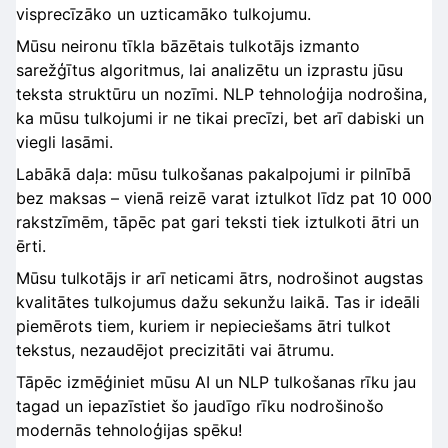
visprecīzāko un uzticamāko tulkojumu.
Mūsu neironu tīkla bāzētais tulkotājs izmanto
sarežģītus algoritmus, lai analizētu un izprastu jūsu
teksta struktūru un nozīmi. NLP tehnoloģija nodrošina,
ka mūsu tulkojumi ir ne tikai precīzi, bet arī dabiski un
viegli lasāmi.
Labākā daļa: mūsu tulkošanas pakalpojumi ir pilnībā
bez maksas – vienā reizē varat iztulkot līdz pat 10 000
rakstzīmēm, tāpēc pat gari teksti tiek iztulkoti ātri un
ērti.
Mūsu tulkotājs ir arī neticami ātrs, nodrošinot augstas
kvalitātes tulkojumus dažu sekunžu laikā. Tas ir ideāli
piemērots tiem, kuriem ir nepieciešams ātri tulkot
tekstus, nezaudējot precizitāti vai ātrumu.
Tāpēc izmēģiniet mūsu AI un NLP tulkošanas rīku jau
tagad un iepazīstiet šo jaudīgo rīku nodrošinošo
modernās tehnoloģijas spēku!