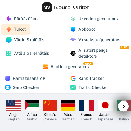
Pārfrāzēšana
Uzvedņu ģenerators
Tulkot
Apkopot
Vārdu Skaitītājs
Virsrakstu ģenerators
UPD
AI saturspējīgs
Attēla palielinātājs
detektors
UPD
AI attēlu ģenerators
Pārfrāzēšana API
Rank Tracker
Serp Checker
Traffic Checker
Angļu
Arābu
Ķīniešu
Vācu
Franču
Japāņu
Itāļu
English
Arabic
Chinese
German
French
Japanese
Italian