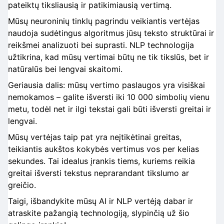
pateiktų tiksliausią ir patikimiausią vertimą.
Mūsų neuroninių tinklų pagrindu veikiantis vertėjas
naudoja sudėtingus algoritmus jūsų teksto struktūrai ir
reikšmei analizuoti bei suprasti. NLP technologija
užtikrina, kad mūsų vertimai būtų ne tik tikslūs, bet ir
natūralūs bei lengvai skaitomi.
Geriausia dalis: mūsų vertimo paslaugos yra visiškai
nemokamos – galite išversti iki 10 000 simbolių vienu
metu, todėl net ir ilgi tekstai gali būti išversti greitai ir
lengvai.
Mūsų vertėjas taip pat yra neįtikėtinai greitas,
teikiantis aukštos kokybės vertimus vos per kelias
sekundes. Tai idealus įrankis tiems, kuriems reikia
greitai išversti tekstus neprarandant tikslumo ar
greičio.
Taigi, išbandykite mūsų AI ir NLP vertėją dabar ir
atraskite pažangią technologiją, slypinčią už šio