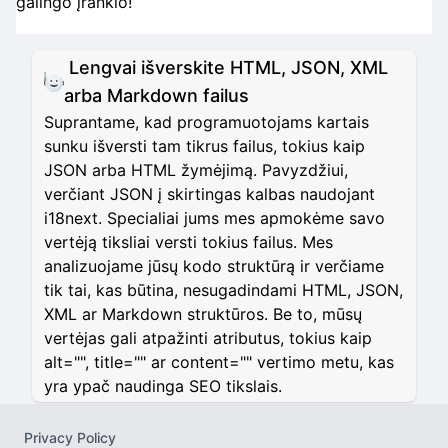
galingo įrankio!
Lengvai išverskite HTML, JSON, XML
arba Markdown failus
Suprantame, kad programuotojams kartais
sunku išversti tam tikrus failus, tokius kaip
JSON arba HTML žymėjimą. Pavyzdžiui,
verčiant JSON į skirtingas kalbas naudojant
i18next. Specialiai jums mes apmokėme savo
vertėją tiksliai versti tokius failus. Mes
analizuojame jūsų kodo struktūrą ir verčiame
tik tai, kas būtina, nesugadindami HTML, JSON,
XML ar Markdown struktūros. Be to, mūsų
vertėjas gali atpažinti atributus, tokius kaip
alt="", title="" ar content="" vertimo metu, kas
yra ypač naudinga SEO tikslais.
Privacy Policy