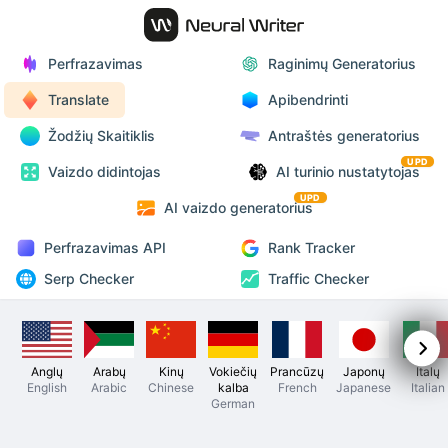
Perfrazavimas
Raginimų Generatorius
Translate
Apibendrinti
Žodžių Skaitiklis
Antraštės generatorius
UPD
Vaizdo didintojas
AI turinio nustatytojas
UPD
AI vaizdo generatorius
Perfrazavimas API
Rank Tracker
Serp Checker
Traffic Checker
Anglų
Arabų
Kinų
Vokiečių
Prancūzų
Japonų
Italų
English
Arabic
Chinese
kalba
French
Japanese
Italian
German