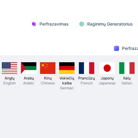
Perfrazavimas
Raginimų Generatorius
Perfraz
Anglų
Arabų
Kinų
Vokiečių
Prancūzų
Japonų
Italų
English
Arabic
Chinese
kalba
French
Japanese
Italian
German