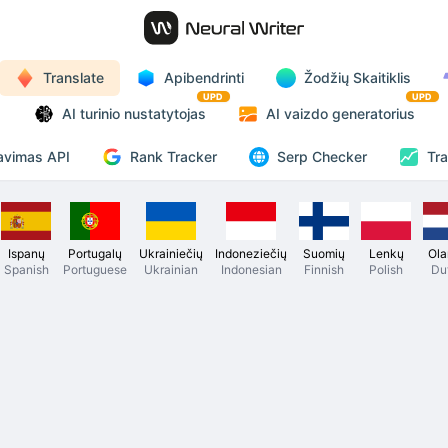
Translate
Apibendrinti
Žodžių Skaitiklis
UPD
UPD
AI turinio nustatytojas
AI vaizdo generatorius
Rank Tracker
avimas API
Serp Checker
Tra
Ispanų
Portugalų
Ukrainiečių
Indoneziečių
Suomių
Lenkų
Ola
Spanish
Portuguese
Ukrainian
Indonesian
Finnish
Polish
Du