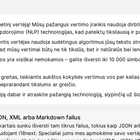
tinį vertėją! Mūsų pažangus vertimo įrankis naudoja dirbti
apdorojimo (NLP) technologijas, kad pateiktų tiksliausią ir p
ntis vertėjas naudoja sudėtingus algoritmus jūsų teksto stru
ad mūsų vertimai būtų ne tik tikslūs, bet ir natūralūs bei le
s yra visiškai nemokamos – galite išversti iki 10 000 simboli
 greitas, teikiantis aukštos kokybės vertimus vos per kelias
 neprarandant tikslumo ar greičio.
ją dabar ir atraskite pažangią technologiją, slypinčią už šio
ON, XML arba Markdown failus
tais sunku išversti tam tikrus failus, tokius kaip JSON a
udojant i18next. Specialiai jums mes apmokėme savo vertėją t