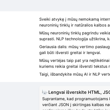
Sveiki atvykę į mūsų nemokamą interne
neuroninių tinklų ir natūralios kalbos 
Mūsų neuroninių tinklų pagrindu veikia
suprasti. NLP technologija užtikrina, k
Geriausia dalis: mūsų vertimo paslaugo
gali būti išversti greitai ir lengvai.
Mūsų vertėjas taip pat yra neįtikėtinai
kuriems reikia greitai išversti tekstus
Taigi, išbandykite mūsų AI ir NLP vertė
Lengvai išverskite HTML, JS
Suprantame, kad programuotojams kar
verčiant JSON į skirtingas kalbas na