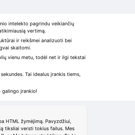
nio intelekto pagrindu veikiančių
atikimiausią vertimą.
ktūrai ir reikšmei analizuoti bei
ngvai skaitomi.
ų vienu metu, todėl net ir ilgi tekstai
 sekundes. Tai idealus įrankis tiems,
 galingo įrankio!
rba HTML žymėjimą. Pavyzdžiui,
iksliai versti tokius failus. Mes