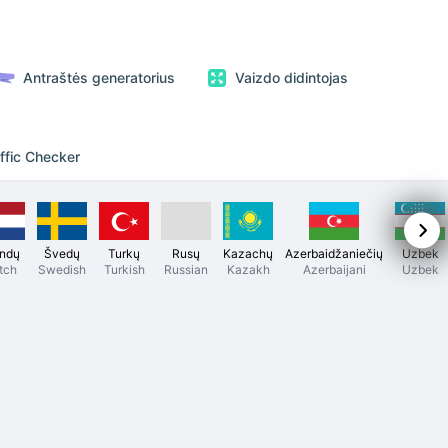
Antraštės generatorius
Vaizdo didintojas
ffic Checker
ndų
Švedų
Turkų
Rusų
Kazachų
Azerbaidžaniečių
Uzbek
tch
Swedish
Turkish
Russian
Kazakh
Azerbaijani
Uzbek