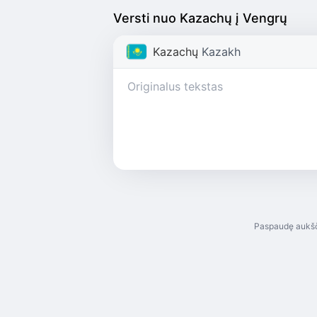
Versti nuo Kazachų į Vengrų
Kazachų
Kazakh
Paspaudę aukšč