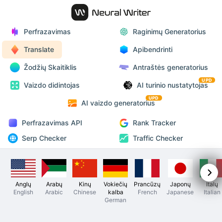
Perfrazavimas
Raginimų Generatorius
Translate
Apibendrinti
Žodžių Skaitiklis
Antraštės generatorius
UPD
Vaizdo didintojas
AI turinio nustatytojas
UPD
AI vaizdo generatorius
Perfrazavimas API
Rank Tracker
Serp Checker
Traffic Checker
Anglų
Arabų
Kinų
Vokiečių
Prancūzų
Japonų
Italų
English
Arabic
Chinese
kalba
French
Japanese
Italian
German