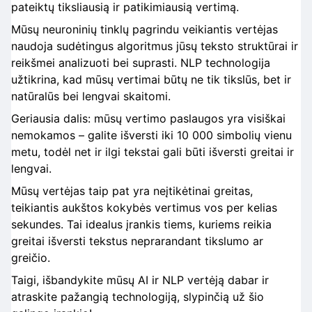
pateiktų tiksliausią ir patikimiausią vertimą.
Mūsų neuroninių tinklų pagrindu veikiantis vertėjas
naudoja sudėtingus algoritmus jūsų teksto struktūrai ir
reikšmei analizuoti bei suprasti. NLP technologija
užtikrina, kad mūsų vertimai būtų ne tik tikslūs, bet ir
natūralūs bei lengvai skaitomi.
Geriausia dalis: mūsų vertimo paslaugos yra visiškai
nemokamos – galite išversti iki 10 000 simbolių vienu
metu, todėl net ir ilgi tekstai gali būti išversti greitai ir
lengvai.
Mūsų vertėjas taip pat yra neįtikėtinai greitas,
teikiantis aukštos kokybės vertimus vos per kelias
sekundes. Tai idealus įrankis tiems, kuriems reikia
greitai išversti tekstus neprarandant tikslumo ar
greičio.
Taigi, išbandykite mūsų AI ir NLP vertėją dabar ir
atraskite pažangią technologiją, slypinčią už šio