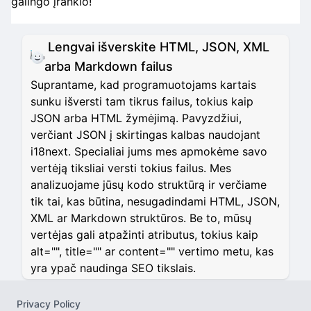
galingo įrankio!
Lengvai išverskite HTML, JSON, XML
arba Markdown failus
Suprantame, kad programuotojams kartais
sunku išversti tam tikrus failus, tokius kaip
JSON arba HTML žymėjimą. Pavyzdžiui,
verčiant JSON į skirtingas kalbas naudojant
i18next. Specialiai jums mes apmokėme savo
vertėją tiksliai versti tokius failus. Mes
analizuojame jūsų kodo struktūrą ir verčiame
tik tai, kas būtina, nesugadindami HTML, JSON,
XML ar Markdown struktūros. Be to, mūsų
vertėjas gali atpažinti atributus, tokius kaip
alt="", title="" ar content="" vertimo metu, kas
yra ypač naudinga SEO tikslais.
Privacy Policy