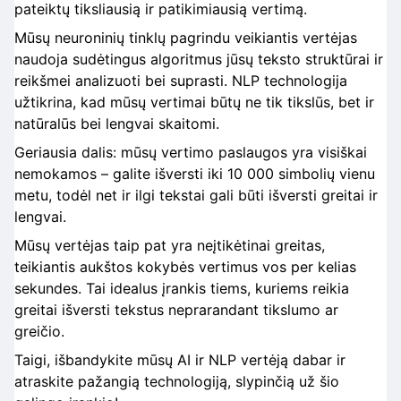
pateiktų tiksliausią ir patikimiausią vertimą.
Mūsų neuroninių tinklų pagrindu veikiantis vertėjas
naudoja sudėtingus algoritmus jūsų teksto struktūrai ir
reikšmei analizuoti bei suprasti. NLP technologija
užtikrina, kad mūsų vertimai būtų ne tik tikslūs, bet ir
natūralūs bei lengvai skaitomi.
Geriausia dalis: mūsų vertimo paslaugos yra visiškai
nemokamos – galite išversti iki 10 000 simbolių vienu
metu, todėl net ir ilgi tekstai gali būti išversti greitai ir
lengvai.
Mūsų vertėjas taip pat yra neįtikėtinai greitas,
teikiantis aukštos kokybės vertimus vos per kelias
sekundes. Tai idealus įrankis tiems, kuriems reikia
greitai išversti tekstus neprarandant tikslumo ar
greičio.
Taigi, išbandykite mūsų AI ir NLP vertėją dabar ir
atraskite pažangią technologiją, slypinčią už šio