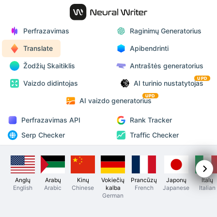
Perfrazavimas
Raginimų Generatorius
Translate
Apibendrinti
Žodžių Skaitiklis
Antraštės generatorius
UPD
Vaizdo didintojas
AI turinio nustatytojas
UPD
AI vaizdo generatorius
Perfrazavimas API
Rank Tracker
Serp Checker
Traffic Checker
Anglų
Arabų
Kinų
Vokiečių
Prancūzų
Japonų
Italų
English
Arabic
Chinese
kalba
French
Japanese
Italian
German