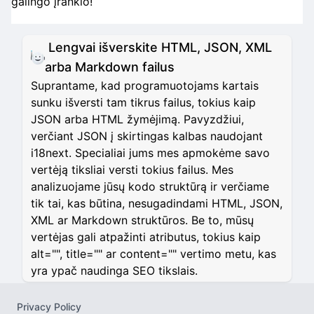
galingo įrankio!
Lengvai išverskite HTML, JSON, XML
arba Markdown failus
Suprantame, kad programuotojams kartais
sunku išversti tam tikrus failus, tokius kaip
JSON arba HTML žymėjimą. Pavyzdžiui,
verčiant JSON į skirtingas kalbas naudojant
i18next. Specialiai jums mes apmokėme savo
vertėją tiksliai versti tokius failus. Mes
analizuojame jūsų kodo struktūrą ir verčiame
tik tai, kas būtina, nesugadindami HTML, JSON,
XML ar Markdown struktūros. Be to, mūsų
vertėjas gali atpažinti atributus, tokius kaip
alt="", title="" ar content="" vertimo metu, kas
yra ypač naudinga SEO tikslais.
Privacy Policy