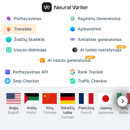
Perfrazavimas
Raginimų Generatorius
Translate
Apibendrinti
Žodžių Skaitiklis
Antraštės generatorius
UPD
Vaizdo didintojas
AI turinio nustatytojas
UPD
AI vaizdo generatorius
Perfrazavimas API
Rank Tracker
Serp Checker
Traffic Checker
Anglų
Arabų
Kinų
Vokiečių
Prancūzų
Japonų
Italų
English
Arabic
Chinese
kalba
French
Japanese
Italian
German