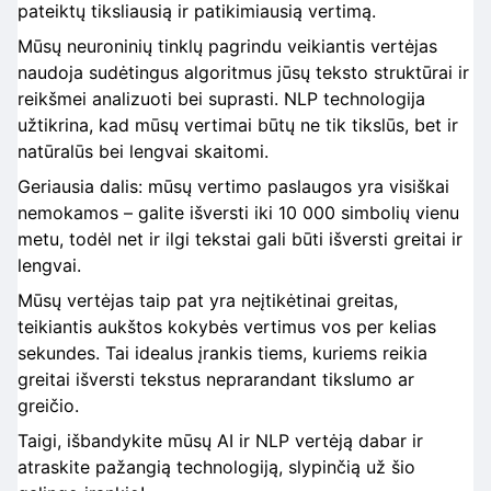
pateiktų tiksliausią ir patikimiausią vertimą.
Mūsų neuroninių tinklų pagrindu veikiantis vertėjas
naudoja sudėtingus algoritmus jūsų teksto struktūrai ir
reikšmei analizuoti bei suprasti. NLP technologija
užtikrina, kad mūsų vertimai būtų ne tik tikslūs, bet ir
natūralūs bei lengvai skaitomi.
Geriausia dalis: mūsų vertimo paslaugos yra visiškai
nemokamos – galite išversti iki 10 000 simbolių vienu
metu, todėl net ir ilgi tekstai gali būti išversti greitai ir
lengvai.
Mūsų vertėjas taip pat yra neįtikėtinai greitas,
teikiantis aukštos kokybės vertimus vos per kelias
sekundes. Tai idealus įrankis tiems, kuriems reikia
greitai išversti tekstus neprarandant tikslumo ar
greičio.
Taigi, išbandykite mūsų AI ir NLP vertėją dabar ir
atraskite pažangią technologiją, slypinčią už šio