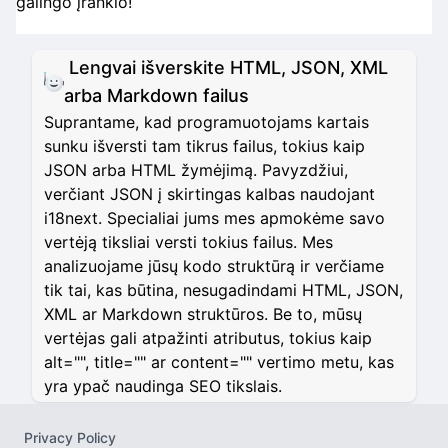
galingo įrankio!
Lengvai išverskite HTML, JSON, XML
arba Markdown failus
Suprantame, kad programuotojams kartais
sunku išversti tam tikrus failus, tokius kaip
JSON arba HTML žymėjimą. Pavyzdžiui,
verčiant JSON į skirtingas kalbas naudojant
i18next. Specialiai jums mes apmokėme savo
vertėją tiksliai versti tokius failus. Mes
analizuojame jūsų kodo struktūrą ir verčiame
tik tai, kas būtina, nesugadindami HTML, JSON,
XML ar Markdown struktūros. Be to, mūsų
vertėjas gali atpažinti atributus, tokius kaip
alt="", title="" ar content="" vertimo metu, kas
yra ypač naudinga SEO tikslais.
Privacy Policy