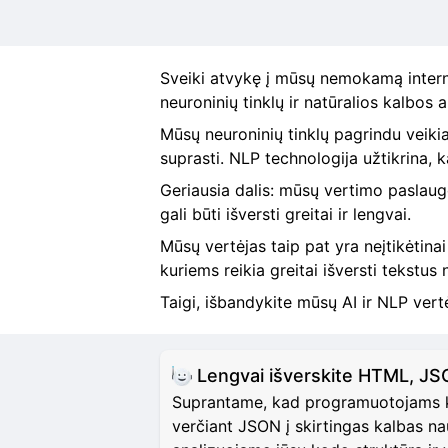
Sveiki atvykę į mūsų nemokamą interne
neuroninių tinklų ir natūralios kalbos 
Mūsų neuroninių tinklų pagrindu veikia
suprasti. NLP technologija užtikrina, k
Geriausia dalis: mūsų vertimo paslaugo
gali būti išversti greitai ir lengvai.
Mūsų vertėjas taip pat yra neįtikėtinai
kuriems reikia greitai išversti tekstus
Taigi, išbandykite mūsų AI ir NLP vertė
Lengvai išverskite HTML, JS
Suprantame, kad programuotojams kar
verčiant JSON į skirtingas kalbas na