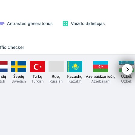
Antraštės generatorius
Vaizdo didintojas
ffic Checker
ndų
Švedų
Turkų
Rusų
Kazachų
Azerbaidžaniečių
Uzbek
tch
Swedish
Turkish
Russian
Kazakh
Azerbaijani
Uzbek