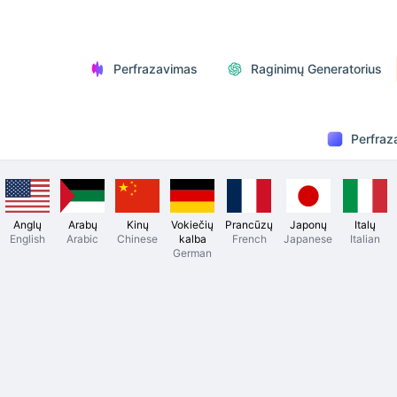
Perfrazavimas
Raginimų Generatorius
Perfraz
Anglų
Arabų
Kinų
Vokiečių
Prancūzų
Japonų
Italų
English
Arabic
Chinese
kalba
French
Japanese
Italian
German