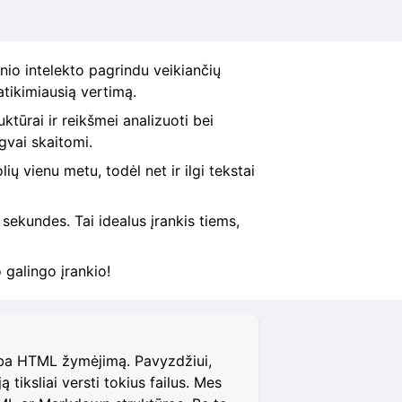
nio intelekto pagrindu veikiančių
atikimiausią vertimą.
ktūrai ir reikšmei analizuoti bei
ngvai skaitomi.
ų vienu metu, todėl net ir ilgi tekstai
 sekundes. Tai idealus įrankis tiems,
 galingo įrankio!
rba HTML žymėjimą. Pavyzdžiui,
iksliai versti tokius failus. Mes