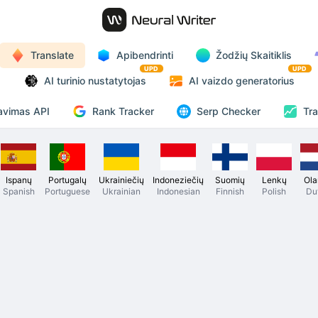
Translate
Apibendrinti
Žodžių Skaitiklis
UPD
UPD
AI turinio nustatytojas
AI vaizdo generatorius
Rank Tracker
avimas API
Serp Checker
Tra
Ispanų
Portugalų
Ukrainiečių
Indoneziečių
Suomių
Lenkų
Ola
Spanish
Portuguese
Ukrainian
Indonesian
Finnish
Polish
Du