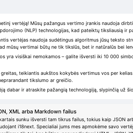
tinį vertėją! Mūsų pažangus vertimo įrankis naudoja dirbti
apdorojimo (NLP) technologijas, kad pateiktų tiksliausią ir p
ntis vertėjas naudoja sudėtingus algoritmus jūsų teksto stru
ad mūsų vertimai būtų ne tik tikslūs, bet ir natūralūs bei le
s yra visiškai nemokamos – galite išversti iki 10 000 simboli
 greitas, teikiantis aukštos kokybės vertimus vos per kelias
 neprarandant tikslumo ar greičio.
ją dabar ir atraskite pažangią technologiją, slypinčią už šio
ON, XML arba Markdown failus
tais sunku išversti tam tikrus failus, tokius kaip JSON a
udojant i18next. Specialiai jums mes apmokėme savo vertėją t