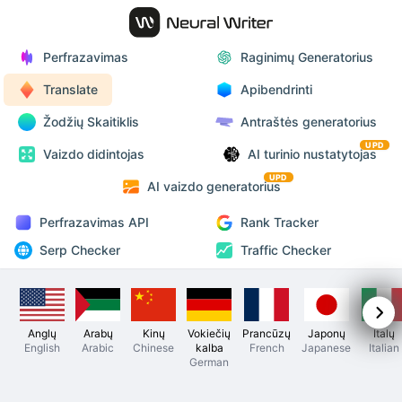
Perfrazavimas
Raginimų Generatorius
Translate
Apibendrinti
Žodžių Skaitiklis
Antraštės generatorius
UPD
Vaizdo didintojas
AI turinio nustatytojas
UPD
AI vaizdo generatorius
Perfrazavimas API
Rank Tracker
Serp Checker
Traffic Checker
Anglų
Arabų
Kinų
Vokiečių
Prancūzų
Japonų
Italų
English
Arabic
Chinese
kalba
French
Japanese
Italian
German