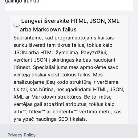
galingo įrankio!
Lengvai išverskite HTML, JSON, XML
arba Markdown failus
Suprantame, kad programuotojams kartais
sunku išversti tam tikrus failus, tokius kaip
JSON arba HTML žymėjimą. Pavyzdžiui,
verčiant JSON į skirtingas kalbas naudojant
i18next. Specialiai jums mes apmokėme savo
vertėją tiksliai versti tokius failus. Mes
analizuojame jūsų kodo struktūrą ir verčiame
tik tai, kas būtina, nesugadindami HTML, JSON,
XML ar Markdown struktūros. Be to, mūsų
vertėjas gali atpažinti atributus, tokius kaip
alt="", title="" ar content="" vertimo metu, kas
yra ypač naudinga SEO tikslais.
Privacy Policy