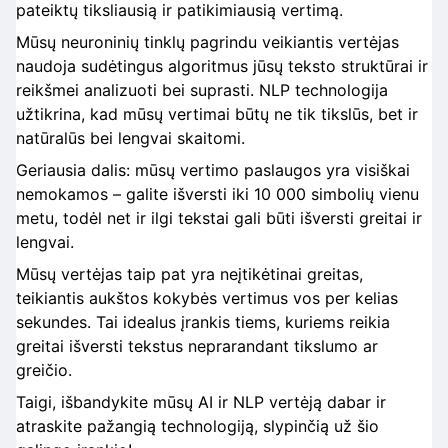
pateiktų tiksliausią ir patikimiausią vertimą.
Mūsų neuroninių tinklų pagrindu veikiantis vertėjas
naudoja sudėtingus algoritmus jūsų teksto struktūrai ir
reikšmei analizuoti bei suprasti. NLP technologija
užtikrina, kad mūsų vertimai būtų ne tik tikslūs, bet ir
natūralūs bei lengvai skaitomi.
Geriausia dalis: mūsų vertimo paslaugos yra visiškai
nemokamos – galite išversti iki 10 000 simbolių vienu
metu, todėl net ir ilgi tekstai gali būti išversti greitai ir
lengvai.
Mūsų vertėjas taip pat yra neįtikėtinai greitas,
teikiantis aukštos kokybės vertimus vos per kelias
sekundes. Tai idealus įrankis tiems, kuriems reikia
greitai išversti tekstus neprarandant tikslumo ar
greičio.
Taigi, išbandykite mūsų AI ir NLP vertėją dabar ir
atraskite pažangią technologiją, slypinčią už šio