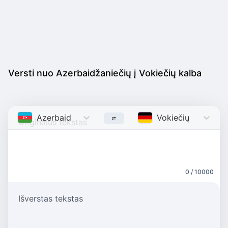
Versti nuo Azerbaidžaniečių į Vokiečių kalba
Azerbaidžaniečių
Azerbaijani
Vokiečių kalba
Ge
0 / 10000
Išverstas tekstas