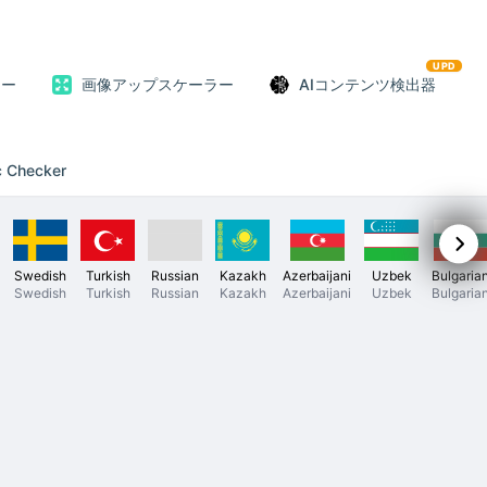
UPD
ター
画像アップスケーラー
AIコンテンツ検出器
c Checker
Swedish
Turkish
Russian
Kazakh
Azerbaijani
Uzbek
Bulgaria
Swedish
Turkish
Russian
Kazakh
Azerbaijani
Uzbek
Bulgaria