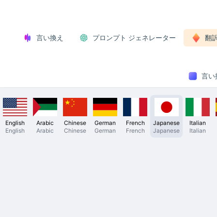
言い換え
プロンプト ジェネレーター
翻
言い換
English
Arabic
Chinese
German
French
Japanese
Italian
English
Arabic
Chinese
German
French
Japanese
Italian