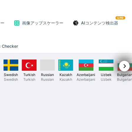
UPD
ター
画像アップスケーラー
AIコンテンツ検出器
c Checker
Swedish
Turkish
Russian
Kazakh
Azerbaijani
Uzbek
Bulgaria
Swedish
Turkish
Russian
Kazakh
Azerbaijani
Uzbek
Bulgaria