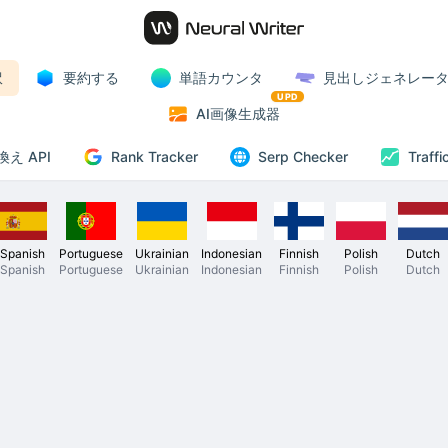
訳
要約する
単語カウンタ
見出しジェネレー
UPD
AI画像生成器
Rank Tracker
え API
Serp Checker
Traffi
Spanish
Portuguese
Ukrainian
Indonesian
Finnish
Polish
Dutch
Spanish
Portuguese
Ukrainian
Indonesian
Finnish
Polish
Dutch