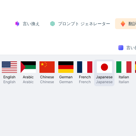
言い換え
プロンプト ジェネレーター
翻
言い換
English
Arabic
Chinese
German
French
Japanese
Italian
English
Arabic
Chinese
German
French
Japanese
Italian