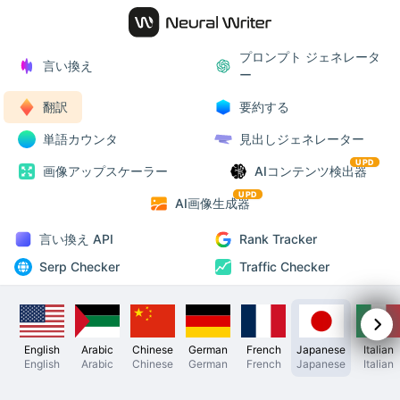
プロンプト ジェネレータ
言い換え
ー
翻訳
要約する
単語カウンタ
見出しジェネレーター
UPD
画像アップスケーラー
AIコンテンツ検出器
UPD
AI画像生成器
言い換え API
Rank Tracker
Serp Checker
Traffic Checker
English
Arabic
Chinese
German
French
Japanese
Italian
English
Arabic
Chinese
German
French
Japanese
Italian