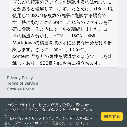
プなどの特定のファイルを翻訳するのは難しいこ
とがあると理解しています。たとえば、i18nextを
使用してJSONを複数の言語に翻訳する場合で
す。特にあなたのために、これらのファイルを正
確に翻訳するようにツールを訓練しました。コー
ドの構造を分析し、HTML、JSON、XML、
Markdownの構造を壊さずに必要な部分だけを翻
訳します。さらに、alt=""、title=""、
content=""などの属性を認識するようツールを訓
練しており、SEO目的にも特に役立ちます。
Privacy Policy
Terms of Service
Cookies Policy
Contact Us
このウェブサイトは、あなたの設定を記憶し、広告のオフ
service@neuralwriter.com
ァーをパーソナライズするためにクッキーを使用していま
Eixample, 08013 Barcelona, Spain
す。
同意する
Ⓡ 2022-2025 — NeuralWriter Multilanguage Pharaprasing
「同意する」をクリックすることで、クッキーの使用に同
Tool
意し、プライバシーポリシーに同意したことになります。